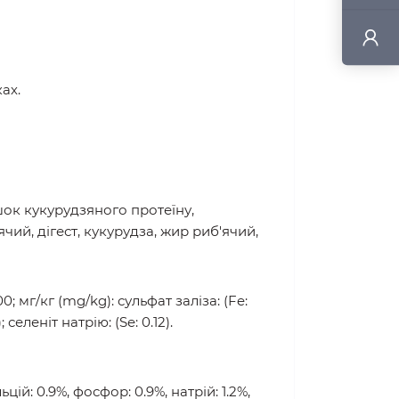
ня ризику утворення струвітних та
ах.
шок кукурудзяного протеїну,
й, дігест, кукурудза, жир риб'ячий,
0; мг/кг (mg/kg): сульфат заліза: (Fe:
; селеніт натрію: (Se: 0.12).