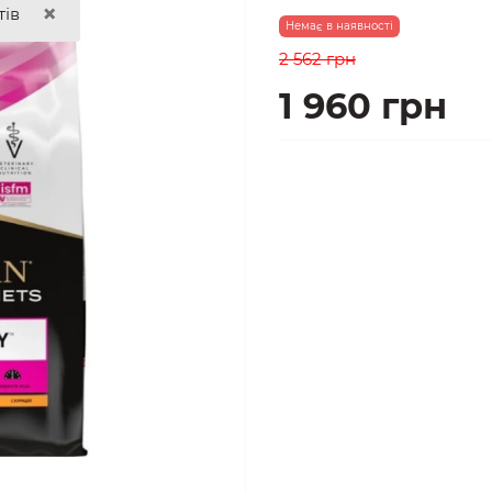
Код товару:
12500447
Відгуки:
(0)
×
тів
Немає в наявності
2 562 грн
1 960 грн