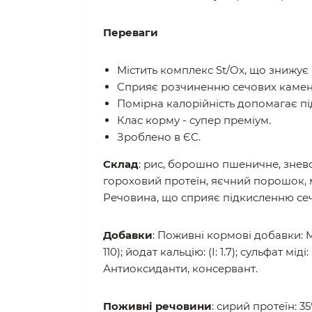
Дієта УР СТ/ОКС Урінарі) - це повнор
оксалатних каменів у нирках. Корм сп
Переваги
Містить комплекс St/Ox, що знижує 
Сприяє розчиненню сечових каменів
Помірна калорійність допомагає пі
Клас корму - супер преміум.
Зроблено в ЄС.
Склад
: рис, борошно пшеничне, знев
гороховий протеїн, яєчний порошок, м
Речовина, що сприяє підкисленню сеч
Добавки
: Поживні кормові добавки: MO/
110); йодат кальцію: (І: 1.7); сульфат міді
Антиоксиданти, консервант.