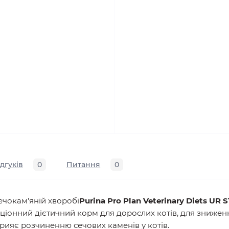
ідгуків
0
Питання
0
ечокам'яній хворобі
Purina Pro Plan Veterinary Diets UR 