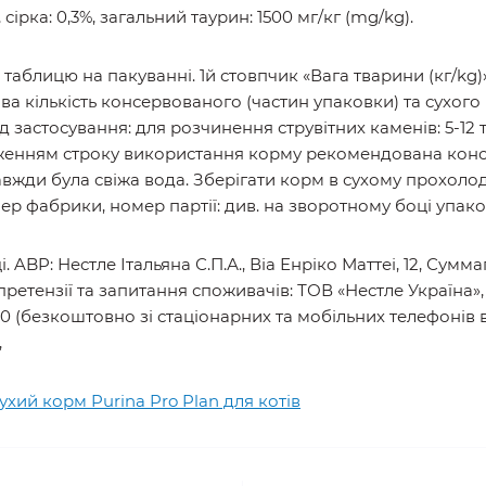
%, сирий жир: 12%, сира зола: 8%, сира клітковина: 1.5%; каль
, сірка: 0,3%, загальний таурин: 1500 мг/кг (mg/kg).
я таблицю на пакуванні. 1й стовпчик «Вага тварини (кг/kg)
ова кількість консервованого (частин упаковки) та сухог
 застосування: для розчинення струвітних каменів: 5-12 т
женням строку використання корму рекомендована консу
авжди була свіжа вода. Зберігати корм в сухому прохолодн
р фабрики, номер партії: див. на зворотному боці упако
. ABP: Нестле Італьяна С.П.А., Віа Енріко Маттеі, 12, Сумма
тензії та запитання споживачів: ТОВ «Нестле Україна», 03
09 50 (безкоштовно зі стаціонарних та мобільних телефонів
,
ухий корм Purina Pro Plan для котів