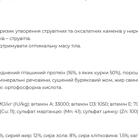
аціонний дієтичний корм для дорослих котів, для знижен
рияє розчиненню сечових каменів у котів.
ризик утворення струвітних та оксалатних каменів у нирк
 – струвітів.
дтримувати оптимальну масу тіла.
однений пташиний протеїн (16%, з яких курки 50%), поро
інеральні речовини, сушений буряковий жом, жир свинячи
і: ортофосфорна кислота.
кг (IU/kg): вітамін А: 33000; вітамін D3: 1050; вітамін Е: 70
: (Cu: 11); сульфат марганцю: (Mn: 41); сульфат цинку: (Zn: 100)