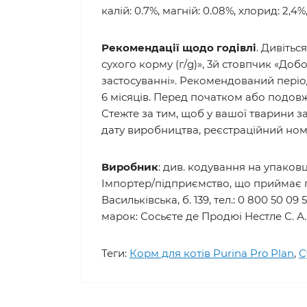
Поживні речовини
: сирий протеїн: 35
калій: 0.7%, магній: 0.08%, хлорид: 2,4%
Рекомендації щодо годівлі
. Дивітьс
сухого корму (г/g)», 3й стовпчик «Доб
застосуванні». Рекомендований період
6 місяців. Перед початком або подов
Стежте за тим, щоб у вашої тварини з
дату виробництва, реєстраційний номе
Виробник
: див. кодування на упаковці
Імпортер/підприємство, що приймає пре
Васильківська, б. 139, тел.: 0 800 50 
марок: Сосьєте де Продюі Нестле С. А.
Теги:
Корм для котів Purina Pro Plan
,
С