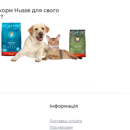
корм Husse для свого
а?
Інформація