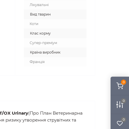
Вид корму
Лікувальні
Вид тварин
Коти
Клас корму
Супер-преміум
Країна виробник
Франція
0
0
0
ST/OX Urinary
(Про План Ветеринарна