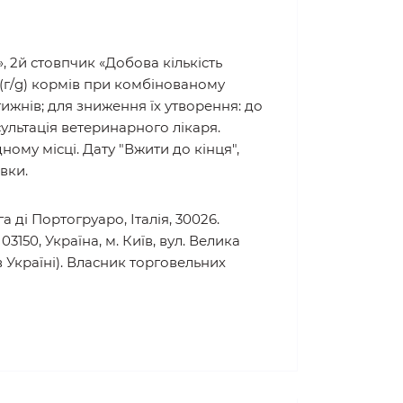
цій: 0.9%, фосфор: 0.9%, натрій: 1.2%,
», 2й стовпчик «Добова кількість
о (г/g) кормів при комбінованому
ижнів; для зниження їх утворення: до
льтація ветеринарного лікаря.
ому місці. Дату "Вжити до кінця",
вки.
га ді Портогруаро, Італія, 30026.
150, Україна, м. Київ, вул. Велика
 в Україні). Власник торговельних