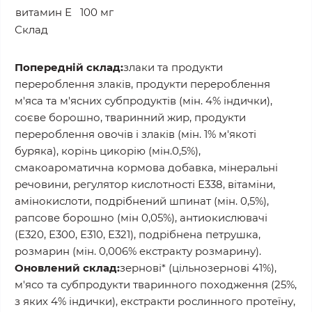
витамин Е
100 мг
Склад
Попередній склад:
злаки та продукти
перероблення злаків, продукти перероблення
м'яса та м'ясних субпродуктів (мін. 4% індички),
соєве борошно, тваринний жир, продукти
перероблення овочів і злаків (мін. 1% м'якоті
буряка), корінь цикорію (мін.0,5%),
смакоароматична кормова добавка, мінеральні
речовини, регулятор кислотності Е338, вітаміни,
амінокислоти, подрібнений шпинат (мін. 0,5%),
рапсове борошно (мін 0,05%), антиокислювачі
(Е320, Е300, Е310, Е321), подрібнена петрушка,
розмарин (мін. 0,006% екстракту розмарину).
Оновлений склад:
зернові* (цільнозернові 41%),
м'ясо та субпродукти тваринного походження (25%,
з яких 4% індички), екстракти рослинного протеїну,