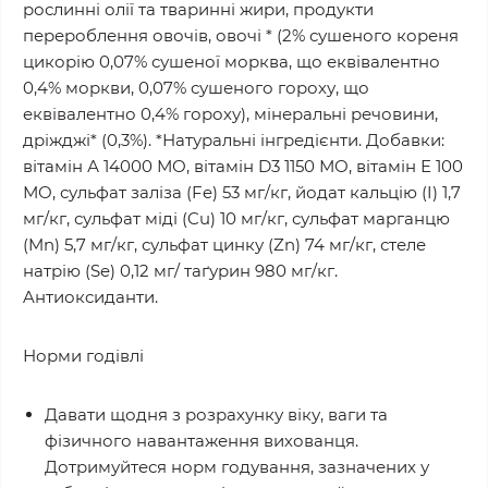
рослинні олії та тваринні жири, продукти
перероблення овочів, овочі * (2% сушеного кореня
цикорію 0,07% сушеної морква, що еквівалентно
0,4% моркви, 0,07% сушеного гороху, що
еквівалентно 0,4% гороху), мінеральні речовини,
дріжджі* (0,3%). *Натуральні інгредієнти. Добавки:
вітамін А 14000 МО, вітамін D3 1150 МО, вітамін Е 100
МО, сульфат заліза (Fe) 53 мг/кг, йодат кальцію (I) 1,7
мг/кг, сульфат міді (Cu) 10 мг/кг, сульфат марганцю
(Mn) 5,7 мг/кг, сульфат цинку (Zn) 74 мг/кг, стеле
натрію (Se) 0,12 мг/ таґурин 980 мг/кг.
Aнтиоксиданти.
Норми годівлі
Давати щодня з розрахунку віку, ваги та
фізичного навантаження вихованця.
Дотримуйтеся норм годування, зазначених у