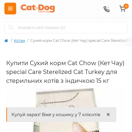
0
Котам
Сухий корм Cat Chow (Кет Чау) special Care Sterelized C
Купити Сухий корм Cat Chow (Кет Чау)
special Care Sterelized Cat Turkey для
стерильних котів з індичкою 15 кг
×
Купуй зараз! Вже у кошику у 7 клієнтів