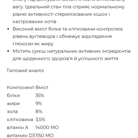
вагу. Ідеальний стан тіла сприяє нормальному
рівню активності стерилізованих кішок і
кастрованих котів
Високий вміст білка та клітковини контролює
рівень вуглеводів і обмежує відкладення
глюкози як жиру
Містить суміш натуральних активних інгредієнтів
для щоденного здоров'я й успішного життя
Типовий аналіз
Компонент
Вміст
білки
35%
жири
9%
зола
8%
клітковина
3,5%
вітамін А
14000 МО
витамин D3
1150 МО