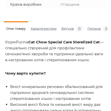
Країна виробник
Угорщина
0
0
Опис товару
Характеристики
Відгуків
Питання
КормPurina
Cat Chow Special Care Sterelized Cat
—
спеціально створений для профілактики
сечокам'яної хвороби та підтримки ідеальної ваги
в кастрованих котів і стерилізованих кішок.
Чому варто купити?
Вміст мінеральних речовин збалансований для
підтримки здоров'я сечовидільної системи
стерилізованих кішок і кастрованих котів
Високий вміст білка та низький вміст жиру дає
змогу підтримувати сильні м'язи й оптимальну