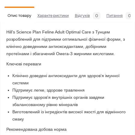
0
0
Опис товару
Характеристики
Відгуків
Питання
Hill's Science Plan Feline Adult Optimal Care з Тунцем
розроблений для підтримки оптимальної фізичної форми, з
клінічно доведеними антиоксидантами, добірними
протеїнами і збагачений Омега-3 жирними кислотами.
Ключові переваги
Клінічно доведені антиоксиданти для здоров'я імунної
системи
Підтримує легке, здорове травлення
Підтримує здоров'я внутрішніх органів завдяки
збалансованому рівню мінералів
Виготовлений із інгредієнтів високої якості для відмінного
смаку
Рекомендована добова норма