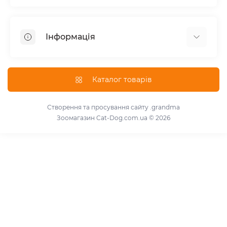
Корм для котів
Корм для собак
Інформація
Вологий корм для котів
Консерви для собак
Доставка і оплата
Сухий корм для собак
Про магазин
Каталог товарів
Сухий корм для котів
Повернення та обмін товарів
Консерви для котів
Умови використання
Створення та просування сайту
.grandma
Паштет для собак
Зоомагазин Cat-Dog.com.ua © 2026
Знижки для розплідників
Для котів
Зворотній зв'язок
Для собак
Карта сайту
Виробники
Акції