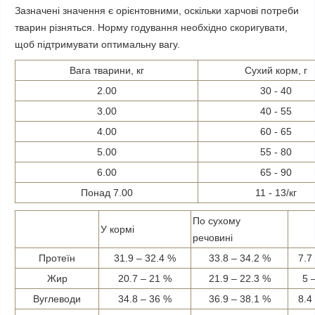
Зазначені значення є орієнтовними, оскільки харчові потреби
тварин різняться. Норму годування необхідно скоригувати,
щоб підтримувати оптимальну вагу.
Вага тварини, кг
Сухий корм, г
2.00
30 - 40
3.00
40 - 55
4.00
60 - 65
5.00
55 - 80
6.00
65 - 90
Понад 7.00
11 - 13/кг
По сухому
У кормі
речовині
Протеїн
31.9 – 32.4 %
33.8 – 34.2 %
7.7 
Жир
20.7 – 21 %
21.9 – 22.3 %
5 –
Вуглеводи
34.8 – 36 %
36.9 – 38.1 %
8.4 