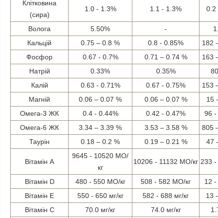
Клітковина
1.0 - 1.3%
1.1 - 1.3%
0.2 
(сира)
Волога
5.50%
-
1
Кальцій
0.75 – 0.8 %
0.8 - 0.85%
182 
Фосфор
0.67 - 0.7%
0.71 – 0.74 %
163 
Натрій
0.33%
0.35%
80
Калій
0.63 - 0.71%
0.67 - 0.75%
153 
Магній
0.06 – 0.07 %
0.06 – 0.07 %
15 
Омега-3 ЖК
0.4 - 0.44%
0.42 - 0.47%
96 -
Омега-6 ЖК
3.34 – 3.39 %
3.53 – 3.58 %
805 
Таурін
0.18 – 0.2 %
0.19 – 0.21 %
47 
9645 - 10520 МО/
Вітамін A
10206 - 11132 МО/кг
233 
кг
Вітамін D
480 - 550 МО/кг
508 - 582 МО/кг
12 
Вітамін E
550 - 650 мг/кг
582 - 688 мг/кг
13 
Вітамін C
70.0 мг/кг
74.0 мг/кг
1.