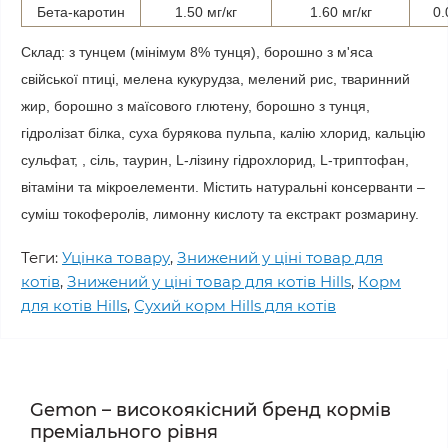
Бета-каротин
1.50 мг/кг
1.60 мг/кг
0.
Склад: з тунцем (мінімум 8% тунця), борошно з м'яса
свійської птиці, мелена кукурудза, мелений рис, тваринний
жир, борошно з маїсового глютену, борошно з тунця,
гідролізат білка, суха бурякова пульпа, калію хлорид, кальцію
сульфат, , сіль, таурин, L-лізину гідрохлорид, L-триптофан,
вітаміни та мікроелементи. Містить натуральні консерванти –
суміш токоферолів, лимонну кислоту та екстракт розмарину.
Теги:
Уцінка товару
,
Знижений у ціні товар для
котів
,
Знижений у ціні товар для котів Hills
,
Корм
для котів Hills
,
Сухий корм Hills для котів
Gemon – високоякісний бренд кормів
преміального рівня