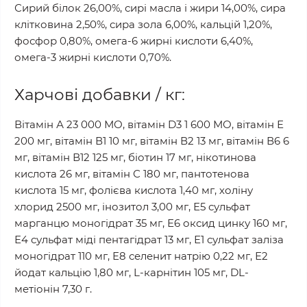
Сирий білок 26,00%, сирі масла і жири 14,00%, сира
клітковина 2,50%, сира зола 6,00%, кальцій 1,20%,
фосфор 0,80%, омега-6 жирні кислоти 6,40%,
омега-3 жирні кислоти 0,70%.
Харчові добавки / кг:
Вітамін А 23 000 МО, вітамін D3 1 600 МО, вітамін Е
200 мг, вітамін В1 10 мг, вітамін В2 13 мг, вітамін В6 6
мг, вітамін В12 125 мг, біотин 17 мг, нікотинова
кислота 26 мг, вітамін С 180 мг, пантотенова
кислота 15 мг, фолієва кислота 1,40 мг, холіну
хлорид 2500 мг, інозитол 3,00 мг, Е5 сульфат
марганцю моногідрат 35 мг, Е6 оксид цинку 160 мг,
Е4 сульфат міді пентагідрат 13 мг, Е1 сульфат заліза
моногідрат 110 мг, Е8 селенит натрію 0,22 мг, Е2
йодат кальцію 1,80 мг, L-карнітин 105 мг, DL-
метіонін 7,30 г.