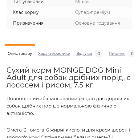
Тип упаковки
Мішок
Клас корму
Супер-преміум
Призначення
Основне годування
0
0
Опис товару
Характеристики
Відгуків
Питання
Сухий корм MONGE DOG Mini
Adult для собак дрібних порід, c
лососем і рисом, 7.5 кг
Повноцінний збалансований раціон для дорослих
собак дрібних порід з нормальною фізичною
активністю.
Омега-3 і омега-6 жирні кислоти для краси шерсті і
здоров'я кожі.Оптімальний баланс омега-3 і