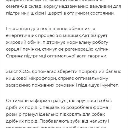
омега-6 в складі корму надзвичайно важливий для
підтримки шкіри і шерсті в отличном состоянии.
L-карнітин для поліпшення обмінних та
енергетичних процесів в мишцах.Актівізірует
жировий обмін, підтримує нормальну роботу
серця і печінки, стимулює регенерацію клітин.
Сприяє підтримці оптимальної ваги тварини.
Зміст X.O.S. допомагає зберегти природний баланс
кишкової мікрофлори, сприяє оптимальному
засвоєнню поживних речовин і підвищує імунітет.
Оптимальна форма гранул для зручності собак
дрібних порід. Спеціально розроблені форма і
розмір гранул ідеально підходять для собак
дрібних порід. Позбавляють зуби від нальоту і
попереджають виникнення зубного каменю.