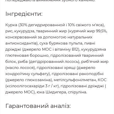
Інгредієнти:
Курка (30% дегидрированной і 10% свіжого м'яса),
рис, кукурудза, тваринний жир (курячий жир 99,5%,
консервований за допомогою натуральних
антиоксидантів), суха бурякова пульпа, пивні
дріжджі (джерело МОС і вітаміну B12), кукурудзяна
глютеновая борошно, гідролізований тваринний
білок, риба (дегідрірованний лосось), риб'ячий жир
(масло лосося), гідролізовані хрящі (джерело
хондроїтину сульфату), гідролізовані ракоподібні
(джерело глюкозаміна), метілсульфонілметан, КОС
(ксілоолігосахаріди 3 г / кг), гідролізовані дріжджі (
джерело МОС), юка Шидигера, спіруліна.
Гарантований аналіз: