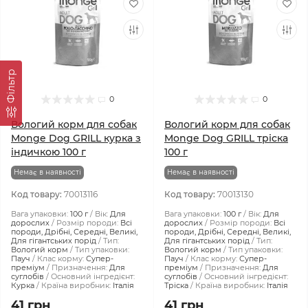
Фiльтр
0
0
Вологий корм для собак
Вологий корм для собак
Monge Dog GRILL курка з
Monge Dog GRILL тріска
індичкою 100 г
100 г
Немає в наявності
Немає в наявності
Код товару:
70013116
Код товару:
70013130
Вага упаковки:
100 г
Вік:
Для
Вага упаковки:
100 г
Вік:
Для
дорослих
Розмір породи:
Всі
дорослих
Розмір породи:
Всі
породи, Дрібні, Середні, Великі,
породи, Дрібні, Середні, Великі,
Для гігантських порід
Тип:
Для гігантських порід
Тип:
Вологий корм
Тип упаковки:
Вологий корм
Тип упаковки:
Пауч
Клас корму:
Супер-
Пауч
Клас корму:
Супер-
преміум
Призначення:
Для
преміум
Призначення:
Для
суглобів
Основний інгредієнт:
суглобів
Основний інгредієнт:
Курка
Країна виробник:
Італія
Тріска
Країна виробник:
Італія
41 грн
41 грн