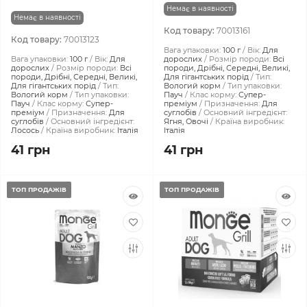
Немає в наявності
Немає в наявності
Код товару:
70013161
Код товару:
70013123
Вага упаковки:
100 г
Вік:
Для
Вага упаковки:
100 г
Вік:
Для
дорослих
Розмір породи:
Всі
дорослих
Розмір породи:
Всі
породи, Дрібні, Середні, Великі,
породи, Дрібні, Середні, Великі,
Для гігантських порід
Тип:
Для гігантських порід
Тип:
Вологий корм
Тип упаковки:
Вологий корм
Тип упаковки:
Пауч
Клас корму:
Супер-
Пауч
Клас корму:
Супер-
преміум
Призначення:
Для
преміум
Призначення:
Для
суглобів
Основний інгредієнт:
суглобів
Основний інгредієнт:
Ягня, Овочі
Країна виробник:
Лосось
Країна виробник:
Італія
Італія
41 грн
41 грн
ТОП ПРОДАЖІВ
ТОП ПРОДАЖІВ