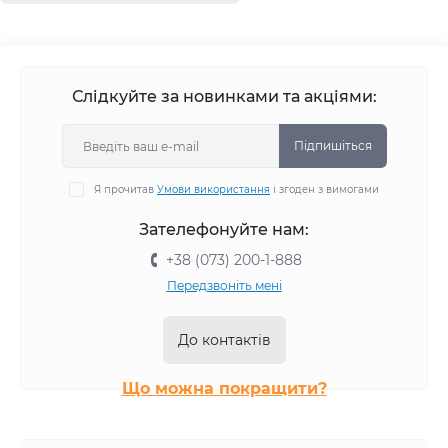
Вологий корм Brit VetDiets для собак
Вологий корм Gemon для собак
Вологий корм Simba для собак
Слідкуйте за новинками та акціями:
Вологий корм Monge для собак
Підпишіться
Я прочитав
Умови використання
і згоден з вимогами
Зателефонуйте нам:
+38 (073) 200-1-888
Передзвоніть мені
До контактів
Що можна покращити?