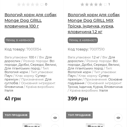
0
1
Вологий корм для собак
Вологий корм для собак
Monge Dog GRILL
Monge Dog GRILL MIX
яловичина 100 г
Тріска, індичка, курка,
яловичина 1.2 кг
Немає в наявності
Немає в наявності
Код товару:
70013154
Код товару:
70017510
Вага упаковки:
100 г
Вік:
Для
Вага упаковки:
1.2 кг
Вік:
Для
дорослих
Розмір породи:
Всі
дорослих
Розмір породи:
Всі
породи, Дрібні, Середні, Великі,
породи, Дрібні, Середні, Великі,
Для гігантських порід
Тип:
Для гігантських порід
Тип:
Вологий корм
Тип упаковки:
Вологий корм
Тип упаковки:
Пауч
Клас корму:
Супер-
Пауч
Клас корму:
Супер-
преміум
Призначення:
Для
преміум
Призначення:
Основне
суглобів
Основний інгредієнт:
годування
Основний інгредієнт:
Яловичина
Країна виробник:
Тріска, Індичка, Курка, Яловичина
Італія
Країна виробник:
Італія
41 грн
399 грн
ТОП ПРОДАЖІВ
ТОП ПРОДАЖІВ