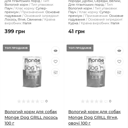
Для гігантських порід
Тип:
породи, Дрібні, Середні, Великі,
Вологий корм
Тип упаковки:
Для гігантських порід
Тип:
Пауч
Клас корму:
Супер-
Вологий корм
Тип упаковки:
преміум
Призначення:
Основне
Пауч
Клас корму:
Супер-
годування
Основний інгредієнт:
преміум
Призначення:
Основне
Лосось, Ягня, Свинина
Країна
годування
Основний інгредієнт:
виробник:
Італія
Курка
Країна виробник:
Італія
399 грн
41 грн
ТОП ПРОДАЖІВ
ТОП ПРОДАЖІВ
0
0
Вологий корм для собак
Вологий корм для собак
Monge Dog GRILL лосось
Monge Dog GRILL Ягня,
100 г
овочі 100 г