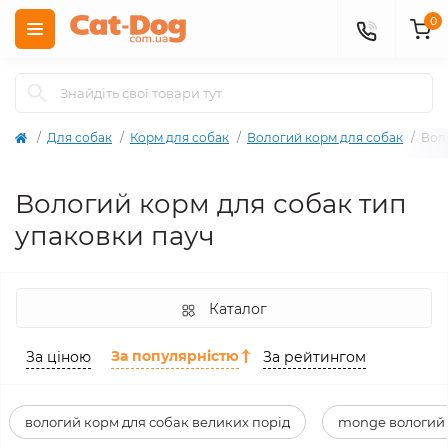
0
Для собак
Корм для собак
Вологий корм для собак
Вол
Вологий корм для собак тип
упаковки пауч
Каталог
За популярністю
За ціною
За рейтингом
вологий корм для собак великих порід
monge вологий