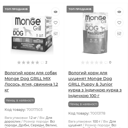
ТОП ПРОДАЖІВ
ТОП ПРОДАЖІВ
2
0
Вологий корм для собак
Вологий корм для
Monge Dog GRILL MIX
цуценят Monge Dog
Лосось, ягня, свинина 1.2
GRILL Puppy & Junior
кг
курка з індичкою курка з
індичкою 100 г
Немає в наявності
Немає в наявності
Код товару:
70017503
Код товару:
70013178
Вага упаковки:
1.2 кг
Вік:
Для
дорослих
Розмір породи:
Всі
Вага упаковки:
100 г
Вік:
Для
породи, Дрібні, Середні, Великі,
цуценят
Розмір породи:
Всі