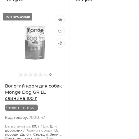
ТОП ПРОДАЖІВ
0
Вологий корм для собак
Monge Dog GRILL
свинина 100 г
Немає в наявності
Код товару:
70013147
Вага упаковки:
100 г
Вік:
Для
дорослих
Розмір породи:
Всі
породи, Дрібні, Середні, Великі,
Для гігантських порід
Тип: