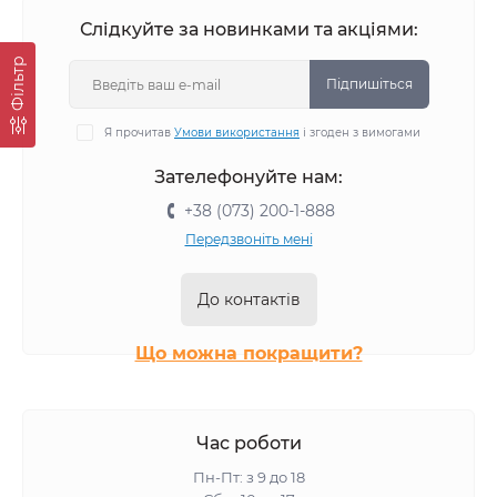
Вологий корм Simba для собак
Слідкуйте за новинками та акціями:
Вологий корм Monge для собак
Фiльтр
Підпишіться
Я прочитав
Умови використання
і згоден з вимогами
Зателефонуйте нам:
+38 (073) 200-1-888
Передзвоніть мені
До контактів
Що можна покращити?
Час роботи
Пн-Пт: з 9 до 18