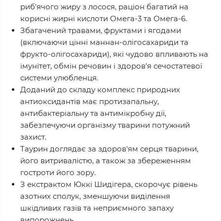
риб'ячого жиру з лосося, раціон багатий на
корисні жирні кислоти Омега-3 та Омега-6.
Збагачений травами, фруктами і ягодами
(включаючи цінні маннан-олігосахариди та
фрукто-олігосахариди), які чудово впливають на
імунітет, обмін речовин і здоров'я сечостатевої
системи улюбленця.
Доданий до складу комплекс природних
антиоксидантів має протизапальну,
антибактеріальну та антимікробну дії,
забезпечуючи організму тварини потужний
захист.
Таурин доглядає за здоров'ям серця тварини,
його витривалістю, а також за збереженням
гостроти його зору.
З екстрактом Юккі Шидігера, скорочує рівень
азотних сполук, зменшуючи виділення
шкідливих газів та неприємного запаху
випорожнень.