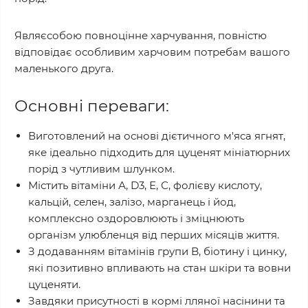
Являєсобою повноцінне харчування, повністю
відповідає особливим харчовим потребам вашого
маленького друга.
Основні переваги:
Виготовлений на основі дієтичного м'яса ягнят,
яке ідеально підходить для цуценят мініатюрних
порід з чутливим шлунком.
Містить вітаміни А, D3, Е, С, фолієву кислоту,
кальцій, селен, залізо, марганець і йод,
комплексно оздоровлюють і зміцнюють
організм улюбленця від перших місяців життя.
З додаванням вітамінів групи B, біотину і цинку,
які позитивно впливають на стан шкіри та вовни
цуценяти.
Завдяки присутності в кормі лляної насінини та