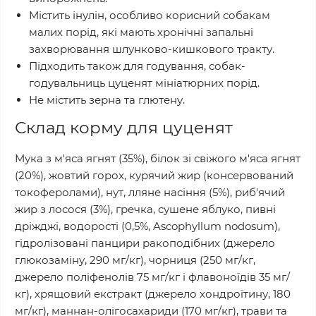
Містить інулін, особливо корисний собакам
малих порід, які мають хронічні запальні
захворювання шлунково-кишкового тракту.
Підходить також для годування, собак-
годувальниць цуценят мініатюрних порід.
Не містить зерна та глютену.
Склад корму для цуценят
Мука з м'яса ягнят (35%), білок зі свіжого м'яса ягнят
(20%), жовтий горох, курячий жир (консервований
токоферолами), нут, лляне насіння (5%), риб'ячий
жир з лосося (3%), гречка, сушене яблуко, пивні
дріжджі, водорості (0,5%, Ascophyllum nodosum),
гідролізовані панцири ракоподібних (джерело
глюкозаміну, 290 мг/кг), чорниця (250 мг/кг,
джерело поліфенолів 75 мг/кг і флавоноїдів 35 мг/
кг), хрящовий екстракт (джерело хондроїтину, 180
мг/кг), маннан-олігосахариди (170 мг/кг), трави та