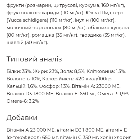
фрукти (розмарин, цитрусові, куркума, 160 мг/кг),
фруктоолігосахариди (110 мг/кг), Юкка Шидігера
(Yucca schidigera) (110 мг/кг), інулін (100 мг/кг),
молочний чортополох (80 мг/кг), обліпиха кущова
(80 мг/кг), ромашка (35 мг/кг), гвоздика (35 мг/кг),
шавлій (30 мг/кг).
Типовий аналіз
Білки: 33%, Жири: 23%, Зола: 8,5%, Клітковина: 1,5%,
Вологість: 10%, Калорійність: 420 ккал/100гр,
Кальцій: 1,6%, Фосфор: 1,3%, Вітамін А: 23000 МЕ,
Вітамін D3: 1800 МЕ, Вітамін Е: 650 мг, Омега-3: 1,9%,
Омега-6: 3,2%
Добавки
Вітамін А 23 000 ME, вітамін D3 1 800 ME, вітамін E
(α-токоферол) 650 мг, вітамін С 350 мг, холін хлорид