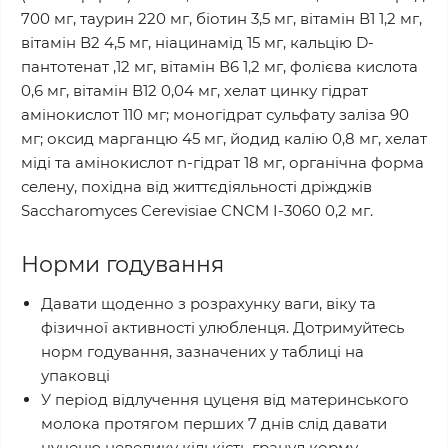
700 мг, таурин 220 мг, біотин 3,5 мг, вітамін В1 1,2 мг,
вітамін В2 4,5 мг, ніацинамід 15 мг, кальцію D-
пантотенат ,12 мг, вітамін В6 1,2 мг, фолієва кислота
0,6 мг, вітамін В12 0,04 мг, хелат цинку гідрат
амінокислот 110 мг; моногідрат сульфату заліза 90
мг; оксид марганцю 45 мг, йодид калію 0,8 мг, хелат
міді та амінокислот n-гідрат 18 мг, органічна форма
селену, похідна від життєдіяльності дріжджів
Saccharomyces Cerevisiae CNCM I-3060 0,2 мг.
Норми годування
Давати щоденно з розрахунку ваги, віку та
фізичної активності улюбленця. Дотримуйтесь
норм годування, зазначених у таблиці на
упаковці
У період відлучення цуценя від материнського
молока протягом перших 7 днів слід давати
цуценю невелику кількість гранул корму,