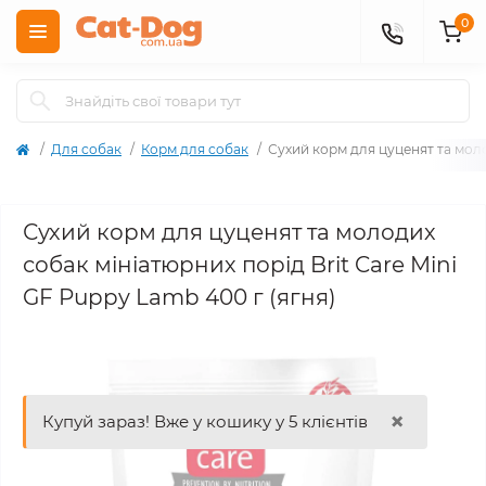
0
Для собак
Корм для собак
Сухий корм для цуценят та моло
Сухий корм для цуценят та молодих
собак мініатюрних порід Brit Care Mini
GF Puppy Lamb 400 г (ягня)
×
Купуй зараз! Вже у кошику у 5 клієнтів