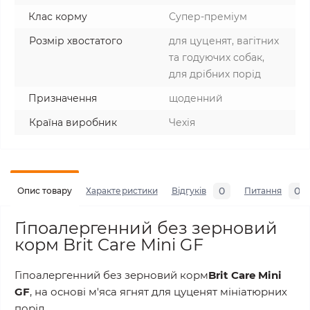
Клас корму
Супер-преміум
Розмір хвостатого
для цуценят, вагітних
та годуючих собак,
для дрібних порід
Призначення
щоденний
Країна виробник
Чехія
0
0
Опис товару
Характеристики
Відгуків
Питання
Гіпоалергенний без зерновий
корм Brit Care Mini GF
Гіпоалергенний без зерновий корм
Brit Care Mini
GF
, на основі м'яса ягнят для цуценят мініатюрних
порід.