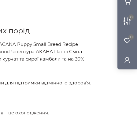
0
их порід
0
ACANA Puppy Small Breed Recipe
ванні.Рецептура АКАНА Паппі Смол
 курчат та сирої камбали та на 30%
и для підтримки відмінного здоров'я.
ів – це охолодження.