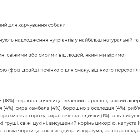
ий для харчування собаки
печують надходження нутрієнтів у найбільш натуральній т
хні свіжими або сирими від людей, яким ми віримо.
ою (фріз-драйд) печінкою для смаку, від якого перехоп
 (18%), червона сочевиця, зелений горошок, свіжий лівер 
я (4%), сира камбала (4%), борошно з оселедця (4%), риб’я
крохмаль з гороху, сира печінка індички (1%), сіль, висуш
іжі груші, свіжі цукіні, висушений корінь цикорію, капуста 
 свіжа чорниця, свіжі ягоди ірги, куркума, розторопша, ко