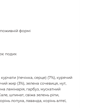
а поживній формі
лює подих
курчати (печінка, серце) (7%), курячий
чий жир (3%), зелена сочевиця, нут,
ена ламінарія, гарбуз, мускатний
Кале, шпинат, свіжа зелень ріпи,
рінь лопуха, лаванда, корінь алтеї,