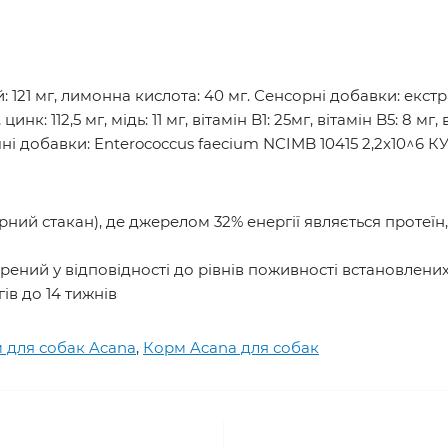
 121 мг, лимонна кислота: 40 мг. Сенсорні добавки: екстр
нк: 112,5 мг, мідь: 11 мг, вітамін B1: 25мг, вітамін B5: 8 мг, 
чні добавки: Enterococcus faecium NCIMB 10415 2,2x10^6 К
ірний стакан), де джерелом 32% енергії являється протеїн,
ений у відповідності до рівнів поживності встановлених 
ів до 14 тижнів
 для собак Acana
,
Корм Acana для собак