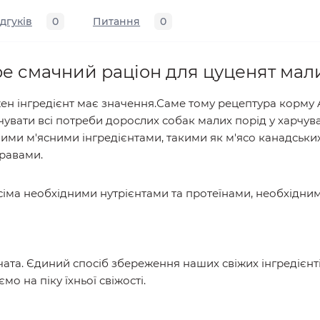
ідгуків
0
Питання
0
pe cмачний раціон для цуценят мал
ен інгредієнт має значення.Саме тому рецептура корму 
чувати всі потреби дорослих собак малих порід у харчу
ими м'ясними інгредієнтами, такими як м'ясо канадських
равами.
сіма необхідними нутрієнтами та протеїнами, необхідним
урчата. Єдиний спосіб збереження наших свіжих інгредієнт
о на піку їхньої свіжості.