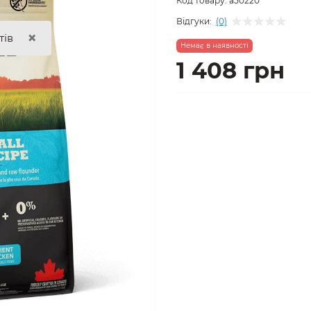
Код товару:
a50220
Відгуки:
(0)
×
тів
Немає в наявності
1 408 грн