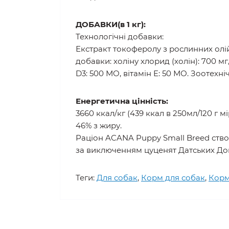
ДОБАВКИ(в 1 кг):
Технологічні добавки:
Екстракт токоферолу з рослинних олій:
добавки: холіну хлорид (холін): 700 мг, ци
D3: 500 МО, вітамін E: 50 МО. Зоотехні
Енергетична цінність:
3660 ккал/кг (439 ккал в 250мл/120 г м
46% з жиру.
Раціон ACANA Puppy Small Breed створ
за виключенням цуценят Датських Дог
Теги:
Для собак
,
Корм для собак
,
Корм