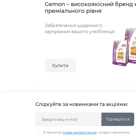
Gemon – високоякісний бренд 
преміального рівня
Забезпечення щоденного
харчування вашого улюбленця
Купити
Слідкуйте за новинками та акціями:
Підпишіться
Я прочитав
Умови використання
і згоден з вимогами