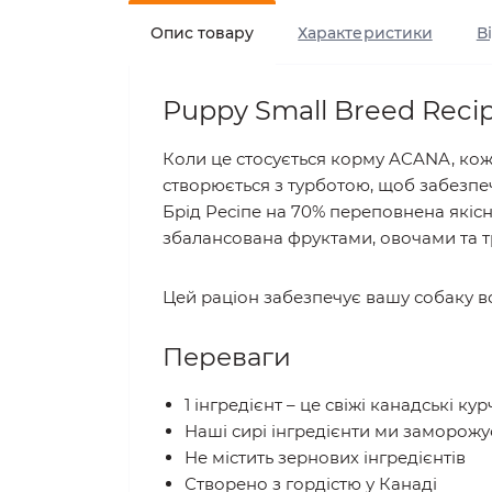
Опис товару
Характеристики
В
Puppy Small Breed Reci
Коли це стосується корму ACANA, кож
створюється з турботою, щоб забезпе
Брід Ресіпе на 70% переповнена якісн
збалансована фруктами, овочами та т
Цей раціон забезпечує вашу собаку в
Переваги
1 інгредієнт – це свіжі канадські к
Наші сирі інгредієнти ми заморожуєм
Не містить зернових інгредієнтів
Створено з гордістю у Канаді