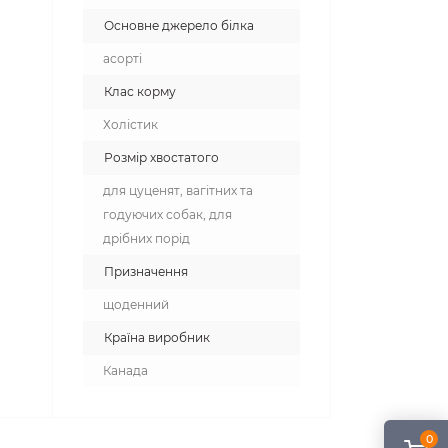
Основне джерело білка
асорті
Клас корму
Холістик
Розмір хвостатого
для цуценят, вагітних та
годуючих собак, для
дрібних порід
Призначення
щоденний
Країна виробник
Канада
0