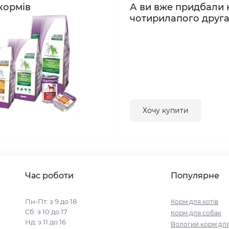
кормів
А ви вже придбали 
чотирилапого друг
Хочу купити
Час роботи
Популярне
Пн-Пт: з 9 до 18
Корм для котів
Сб: з 10 до 17
Корм для собак
Нд: з 11 до 16
Вологий корм для