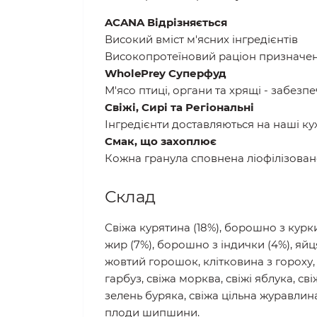
ACANA Відрізняється
Високий вміст м'ясних інгредієнтів
Високопротеїновий раціон призначен
WholePrey Суперфуд
М'ясо птиці, органи та хрящі - забез
Свіжі, Сирі та Регіональні
Інгредієнти доставляються на наші ку
Смак, що захоплює
Кожна гранула сповнена ліофілізован
Склад
Свіжа курятина (18%), борошно з курки
жир (7%), борошно з індички (4%), яйц
жовтий горошок, клітковина з гороху, 
гарбуз, свіжа морква, свіжі яблука, св
зелень буряка, свіжа цільна журавлина,
плоди шипшини.