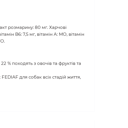
акт розмарину: 80 мг. Харчові
вітамін B6: 7,5 мг, вітамін A: МО, вітамін
УО.
 22 % походять з овочів та фруктів та
FEDIAF для собак всіх стадій життя,