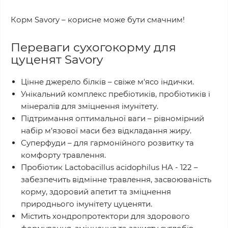
Корм Savory – корисне може бути смачним!
Переваги сухогокорму для
цуценят Savory
Цінне джерело білків – свіже м'ясо індички.
Унікальний комплекс пребіотиків, пробіотиків і
мінералів для зміцнення імунітету.
Підтримання оптимальної ваги – рівномірний
набір м’язової маси без відкладання жиру.
Суперфуди – для гармонійного розвитку та
комфорту травлення.
Пробіотик Lactobacillus acidophilus HA - 122 –
забезпечить відмінне травлення, засвоюваність
корму, здоровий апетит та зміцнення
природнього імунітету цуценяти.
Містить хондропротектори для здорового