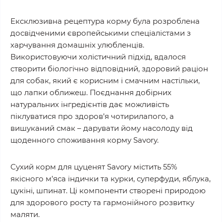
Ексклюзивна рецептура корму була розроблена
досвідченими європейськими спеціалістами з
харчування домашніх улюбленців.
Використовуючи холістичний підхід, вдалося
створити біологічно відповідний, здоровий раціон
для собак, який є корисним і смачним настільки,
що лапки оближеш. Поєднання добірних
натуральних інгредієнтів дає можливість
піклуватися про здоров’я чотирилапого, а
вишуканий смак – дарувати йому насолоду від
щоденного споживання корму Savory.
Сухий корм для цуценят Savory містить 55%
якісного м’яса індички та курки, суперфуди, яблука,
цукіні, шпинат. Ці компоненти створені природою
для здорового росту та гармонійного розвитку
маляти.