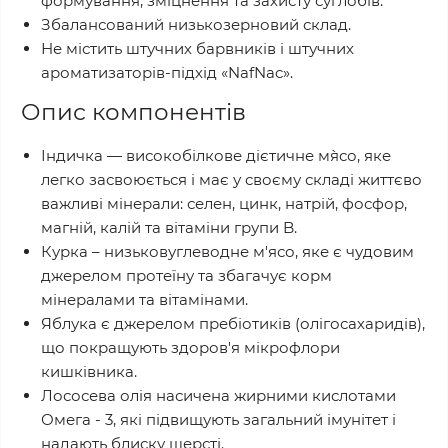
формування, зміцнення та захисту суглобів.
Збалансований низькозерновий склад.
Не містить штучних барвників і штучних
ароматизаторів-підхід «NafNac».
Опис компонентів
Індичка — високобілкове дієтичне м`ясо, яке
легко засвоюється і має у своєму складі життєво
важливі мінерали: селен, цинк, натрій, фосфор,
магній, калій та вітаміни групи B.
Курка – низьковуглеводне м'ясо, яке є чудовим
джерелом протеїну та збагачує корм
мінералами та вітамінами.
Яблука є джерелом пребіотиків (олігосахаридів),
що покращують здоров'я мікрофлори
кишківника.
Лососева олія насичена жирними кислотами
Омега - 3, які підвищують загальний імунітет і
надають блиску шерсті.