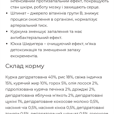
інтенсивний протизапальний ефект, покращують
стан шкіри, роботу мозку і захищають серце.
Шпинат – джерело вітамінів групи B, знижує
процеси окислення в організмі, нормалізує
артеріальний тиск.
Куркума зменшує запалення та має
антибактеріальний ефект.
Юкка Шидигера – очищуючий ефект, м’яка
детоксикація та зменшення запаху
екскрементів.
Склад корму
Курка дегідратована 40%, рис 18%, свіжа індичка
15%, курячий жир 10%, горох 5%, олія лосося 2%,
гідролізована куряча печінка 2%, дріжджі 2%,
дегідратована яблучна м'якоть 2%, дегідратовані
цукіні 1%, дегідратоване кокосове молоко 0,5%,
насіння чіа 0,5%, насіння кіноа 0,5%, дегідратовані
томати 0,5%, дегідратований шпинат 0,5%, горохове