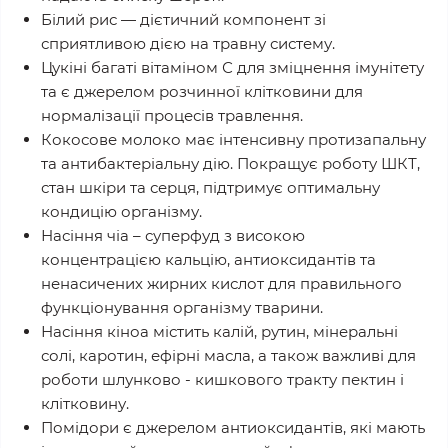
Білий рис — дієтичний компонент зі
сприятливою дією на травну систему.
Цукіні багаті вітаміном С для зміцнення імунітету
та є джерелом розчинної клітковини для
нормалізації процесів травлення.
Кокосове молоко має інтенсивну протизапальну
та антибактеріальну дію. Покращує роботу ШКТ,
стан шкіри та серця, підтримує оптимальну
кондицію організму.
Насіння чіа – суперфуд з високою
концентрацією кальцію, антиоксидантів та
ненасичених жирних кислот для правильного
функціонування організму тварини.
Насіння кіноа містить калій, рутин, мінеральні
солі, каротин, ефірні масла, а також важливі для
роботи шлунково - кишкового тракту пектин і
клітковину.
Помідори є джерелом антиоксидантів, які мають