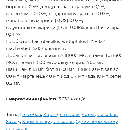
борошно 0,5%, дегідратована куркума 0,2%,
глюкозамін 0,03%, хондроїтину сульфат 0,02%,
мананолігосахариди (MOS) 0,02%,
фруктоолігосахариди (FOS) 0,015%, юка Шидигера
0,012%.
Пробіотик: Lactobacillus acidophilus HA – 122
inactivated 15х10⁹ клітин/кг.
Добавки на 1 кг: вітамін A 18000 МО, вітамін D3 1600
МО, вітамін E 500 мг, холіну хлорид 700 мг,
ніацинамід 15 мг, біотин 0,6 мг, цинк 100 мг, залізо
80 мг, марганець 40 мг, йод 0,7 мг, мідь 18 мг, селен
0,2 мг.
Енергетична цінність
3.930 ккал/кг
Теги:
Для собак
,
Корм для собак
,
Корм для собак
Savory
,
Корм Savory для собак
,
Сухий корм Savory
для собак