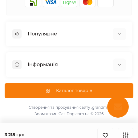
Популярне
Корм для котів
Корм для собак
Інформація
Вологий корм для котів
Консерви для собак
Доставка і оплата
Сухий корм для собак
Про магазин
Каталог товарів
Сухий корм для котів
Повернення та обмін товарів
Консерви для котів
Умови використання
Створення та просування сайту
.grandma
Паштет для собак
Зоомагазин Cat-Dog.com.ua © 2026
Знижки для розплідників
Для котів
Зворотній зв'язок
Для собак
Карта сайту
3 218 грн