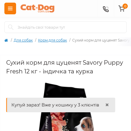
0
Для собак
Корм для собак
Сухий корм для цуценят Savory P
Сухий корм для цуценят Savory Puppy
Fresh 12 кг - індичка та курка
×
Купуй зараз! Вже у кошику у 3 клієнтів