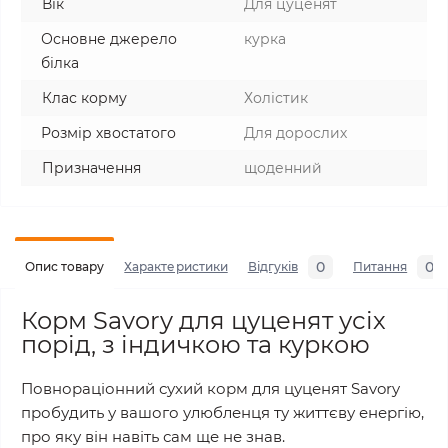
Вік
Для цуценят
Основне джерело
курка
білка
Клас корму
Холістик
Розмір хвостатого
Для дорослих
Призначення
щоденний
0
0
Опис товару
Характеристики
Відгуків
Питання
Корм Savory для цуценят усіх
порід, з індичкою та куркою
Повнораціонний сухий корм для цуценят Savory
пробудить у вашого улюбленця ту життєву енергію,
про яку він навіть сам ще не знав.