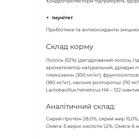
Хондропротектори підтримують здоров'
Імунітет
Пробіотики та антиоксиданти зміцнюю
Склад корму
Лосось (52%) (дегідрований лосось, гі
ароматизатор натуральний, дріжджі пи
глюкозамін (300 мг/кг), фруктоолігоса
(180 мг/кг), насіння розторопші (110 мг
Lactobacillus helveticus HA – 122 інактив
Аналітичний склад:
Сирий протеїн 28,0%, сирий жир 15,0%, в
Омега-3 жирні кислоти 1,2%, Омега-6 жир