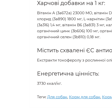
Харчові добавки на 1 кг:
Вітамін А (3a672a) 23000 МО, вітамін D3 
хлорид (3a890) 1800 мг, L-карнітин (3a91
(3a316) 1,4 мг, вітамін B6 (3a831) 3 мг, 
органічний цинк (3b606) 100 мг, органі
органічний селен (3b810) 0,18 мг.
Містить схвалені ЄС анти
Екстракти токоферолу з рослинної олії 
Енергетична цінність:
3730 ккал/кг.
Теги:
Для собак
,
Корм для собак
,
Корм