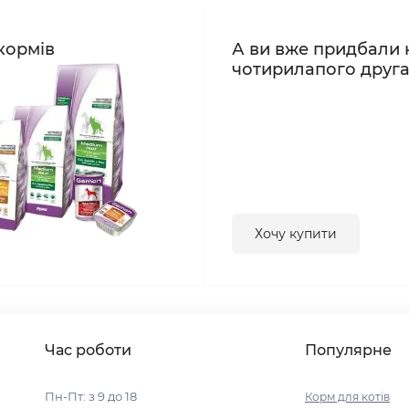
кормів
А ви вже придбали 
чотирилапого друг
Хочу купити
Час роботи
Популярне
Пн-Пт: з 9 до 18
Корм для котів