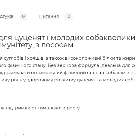
ідгуків
0
Питання
0
для цуценят і молодих собаквелики
мунітету, з лососем
 суглобів і хрящів, а також високопоживні білки та жирн
ого фізичного стану. Без зернова формула ідеальна для 
ідтримувати оптимальний фізичний стан, та собакам з п
ливу роль у здоровому розвитку цуценят та молодих соба
для підтримки оптимального росту