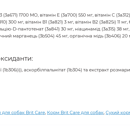
(3a671) 1700 МО, вітамін Е (3a700) 550 мг, вітамін С (3a312)
0) 300 мг, вітамін B1 (3a821) 3 мг, вітамін B2 (3a825i) 11 мг
кальцію-D-пантотенат (3a841) 30 мг, ніацинамід (3a315) 38 мг, 
чний марганець (3b504) 45 мг, органічна мідь (3b406) 20 м
оксиданти:
(1b306(i)), аскорбілпальмітат (1b304) та екстракт розмари
 для собак Brit Care
,
Корм Brit Care для собак
,
Сухий корм