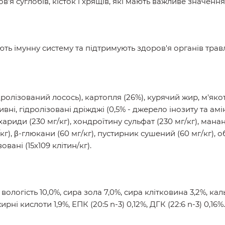
я суглобів, кісток і хрящів, які мають важливе значенн
ть імунну систему та підтримують здоров'я органів тра
дролізований лосось), картопля (26%), курячий жир, м'якот
вні, гідролізовані дріжджі (0,5% - джерело інозиту та ам
хариди (230 мг/кг), хондроїтину сульфат (230 мг/кг), мана
/кг), β-глюкани (60 мг/кг), пустирник сушений (60 мг/кг), 
овані (15х109 клітин/кг).
ологість 10,0%, сира зола 7,0%, сира клітковина 3,2%, каль
ні кислоти 1,9%, EПК (20:5 n-3) 0,12%, ДГК (22:6 n-3) 0,16%.