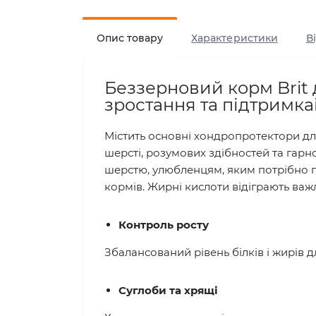
Опис товару
Характеристики
В
Беззерновий корм Brit 
зростання та підтримкаі
Містить основні хондропротектори для
шерсті, розумових здібностей та гарн
шерстю, улюбленцям, яким потрібно п
кормів. Жирні кислоти відіграють важ
Контроль росту
Збалансований рівень білків і жирів 
Суглоби та хрящі