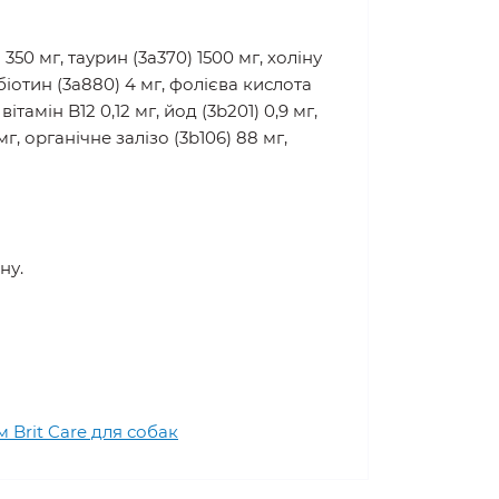
 350 мг, таурин (3a370) 1500 мг, холіну
, біотин (3a880) 4 мг, фолієва кислота
вітамін B12 0,12 мг, йод (3b201) 0,9 мг,
г, органічне залізо (3b106) 88 мг,
ну.
 Brit Care для собак