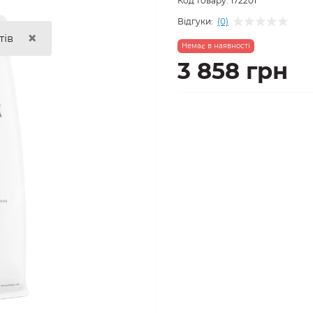
Код товару:
172201
Відгуки:
(0)
×
тів
Немає в наявності
3 858 грн