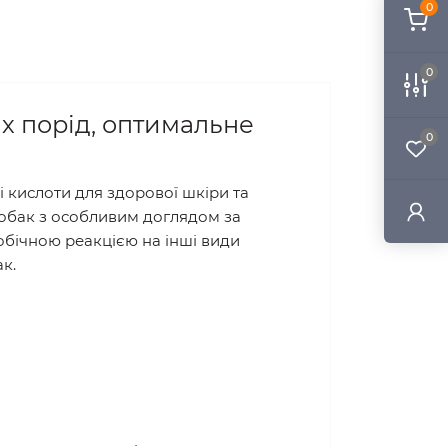
0
0
х порід, оптимальне
0
і кислоти для здорової шкіри та
собак з особливим доглядом за
обічною реакцією на інші види
к.