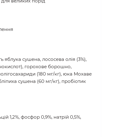
я для великих порід
влення
ь яблука сушена, лососева олія (3%),
інокислот), горохове борошно,
нолігосахариди (180 мг/кг), юка Мохаве
обліпиха сушена (60 мг/кг), пробіотик
цій 1,2%, фосфор 0,9%, натрій 0,5%,