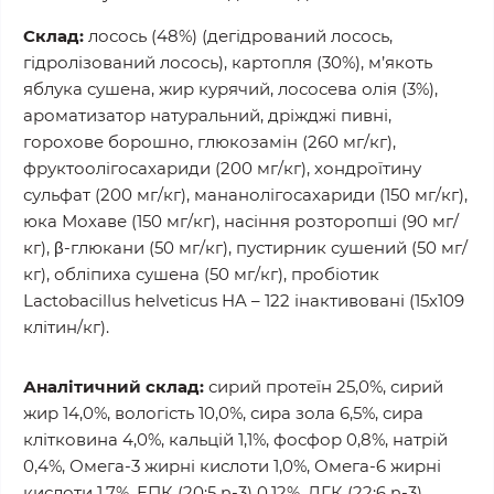
Склад:
лосось (48%) (дегідрований лосось,
гідролізований лосось), картопля (30%), м’якоть
яблука сушена, жир курячий, лососева олія (3%),
ароматизатор натуральний, дріжджі пивні,
горохове борошно, глюкозамін (260 мг/кг),
фруктоолігосахариди (200 мг/кг), хондроїтину
сульфат (200 мг/кг), мананолігосахариди (150 мг/кг),
юка Мохаве (150 мг/кг), насіння розторопші (90 мг/
кг), β-глюкани (50 мг/кг), пустирник сушений (50 мг/
кг), обліпиха сушена (50 мг/кг), пробіотик
Lactobacillus helveticus HA – 122 інактивовані (15х109
клітин/кг).
Аналітичний склад:
сирий протеїн 25,0%, сирий
жир 14,0%, вологість 10,0%, сира зола 6,5%, сира
клітковина 4,0%, кальцій 1,1%, фосфор 0,8%, натрій
0,4%, Омега-3 жирні кислоти 1,0%, Омега-6 жирні
кислоти 1,7%, EПК (20:5 n-3) 0,12%, ДГК (22:6 n-3)