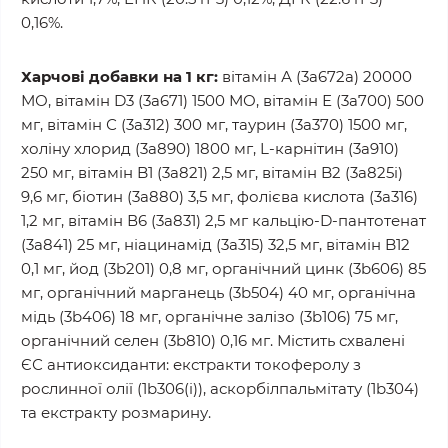
0,16%.
Харчові добавки на 1 кг:
вітамін А (3a672a) 20000
МО, вітамін D3 (3a671) 1500 МО, вітамін Е (3a700) 500
мг, вітамін С (3a312) 300 мг, таурин (3a370) 1500 мг,
холіну хлорид (3a890) 1800 мг, L-карнітин (3a910)
250 мг, вітамін B1 (3a821) 2,5 мг, вітамін B2 (3a825i)
9,6 мг, біотин (3a880) 3,5 мг, фолієва кислота (3a316)
1,2 мг, вітамін В6 (3a831) 2,5 мг кальцію-D-пантотенат
(3a841) 25 мг, ніацинамід (3a315) 32,5 мг, вітамін B12
0,1 мг, йод (3b201) 0,8 мг, органічний цинк (3b606) 85
мг, органічний марганець (3b504) 40 мг, органічна
мідь (3b406) 18 мг, органічне залізо (3b106) 75 мг,
органічний селен (3b810) 0,16 мг. Містить схвалені
ЄС антиоксиданти: екстракти токоферолу з
рослинної олії (1b306(i)), аскорбілпальмітату (1b304)
та екстракту розмарину.