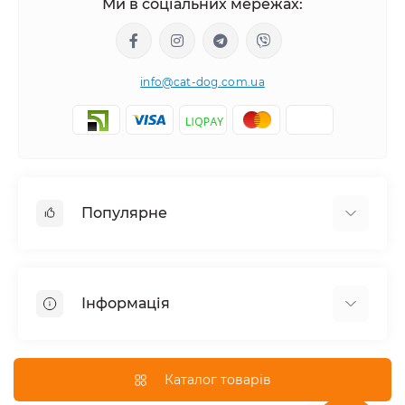
Ми в соціальних мережах:
info@cat-dog.com.ua
Популярне
Корм для котів
Корм для собак
Інформація
Вологий корм для котів
Консерви для собак
Доставка і оплата
Сухий корм для собак
Про магазин
Каталог товарів
Сухий корм для котів
Повернення та обмін товарів