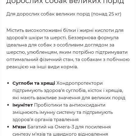
дорослих собак великих порід
Для дорослих собак великих порід (понад 25 кг)
Містить високопоживні білки і жирні кислоти для
здоров’я шкіри та шерсті. Беззернова формула
ідеальна для собак з особливим доглядом за
шерстю, улюбленцям, яким потрібно підтримувати
оптимальний фізичний стан, та собакам з побічною
реакцією на інші види кормів.
Суглоби та хрящі
Хондропротектори
підтримують здоров'я суглобів, кісток і хрящів,
які мають важливе значення для великих порід
Імунітет
Пробіотики та антиоксиданти
зміцнюють імунну систему та підтримують
здоров'я органів травлення
М'язи
Багатий на Омега-3 для посилення
синтезу м'язів та швидкого відновлення