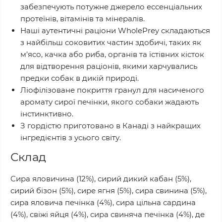
забезпечують потужне джерело ессенціальних
протеїнів, вітамінів та мінералів.
Наші аутентичні раціони WholePrey складаються
з найбільш соковитих частин здобичі, таких як
м’ясо, качка або риба, органів та їстівних кісток
для відтворення раціонів, якими харчувались
предки собак в дикій природі.
Ліофілізоване покриття гранул для насиченого
аромату сирої печінки, якого собаки жадають
інстинктивно.
З гордістю приготовано в Канаді з найкращих
інгредієнтів з усього світу.
Склад
Сира яловичина (12%), сирий дикий кабан (5%),
сирий бізон (5%), сире ягня (5%), сира свинина (5%),
сира яловича печінка (4%), сира цільна сардина
(4%), свіжі яйця (4%), сира свиняча печінка (4%), де