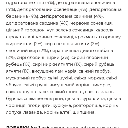
гідратоване ягня (4%), де гідратована яловичина
(4%), дегідратований оселедець (4%), дегідратована
баранина (4%), дегідратована свинина (4%),
дегідратована сардина (4%), червона сочевиця,
цільний горошок, нут, зелена сочевиця, квасоля
строката, клітковина сочевиці, крохмаль з горошку,
жир минтая (2%), сира печінка ягняти (2%),
яловичий жир (2%), сира печінка дикого кабана
(2%), сирі яловичі нирки (2%), сирий яловичий
рубець (1%), сирі нирки ягняти (1%), сирий рубець
ягняти (1%), висушена ламінарія, свіжий гарбуз,
мускатний гарбуз, свіжі цукіні, свіжа морква, свіжі
яблука, свіжі груші, висушений корінь цикорію,
свіжа капуста кале, свіжий шпинат, свіжа зелень
буряка, свіжа зелень ріпи, цільна журавлина, цільна
чорниця, ягоди ірги, куркума, розторопша, корінь
лопуха, лаванда, корінь алтеї, шипшина.
ДОБАВКИ (на 1 кг):
технологічні добавки: екстракт