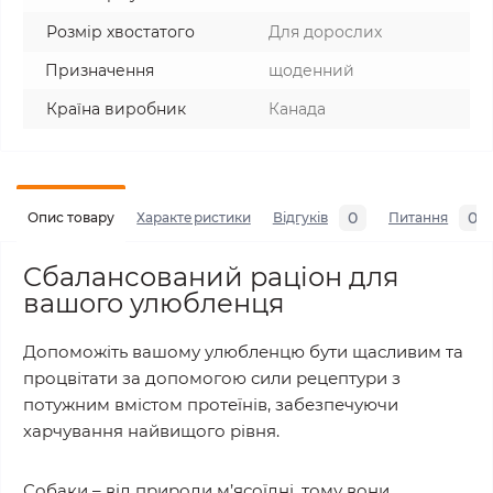
Розмір хвостатого
Для дорослих
Призначення
щоденний
Країна виробник
Канада
0
0
Опис товару
Характеристики
Відгуків
Питання
Cбалансований раціон для
вашого улюбленця
Допоможіть вашому улюбленцю бути щасливим та
процвітати за допомогою сили рецептури з
потужним вмістом протеїнів, забезпечуючи
харчування найвищого рівня.
Собаки – від природи м’ясоїдні, тому вони