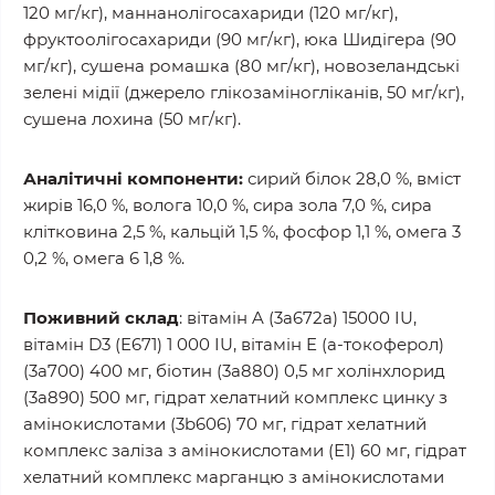
120 мг/кг), маннанолігосахариди (120 мг/кг),
фруктоолігосахариди (90 мг/кг), юка Шидігера (90
мг/кг), сушена ромашка (80 мг/кг), новозеландські
зелені мідії (джерело глікозаміногліканів, 50 мг/кг),
сушена лохина (50 мг/кг).
Аналітичні компоненти:
сирий білок 28,0 %, вміст
жирів 16,0 %, волога 10,0 %, сира зола 7,0 %, сира
клітковина 2,5 %, кальцій 1,5 %, фосфор 1,1 %, омега 3
0,2 %, омега 6 1,8 %.
Поживний склад
: вітамін A (3a672a) 15000 IU,
вітамін D3 (E671) 1 000 IU, вітамін E (a-токоферол)
(3a700) 400 мг, біотин (3a880) 0,5 мг холінхлорид
(3a890) 500 мг, гідрат хелатний комплекс цинку з
амінокислотами (3b606) 70 мг, гідрат хелатний
комплекс заліза з амінокислотами (Е1) 60 мг, гідрат
хелатний комплекс марганцю з амінокислотами