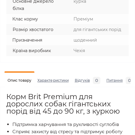
Основне джерело
курка
білка
Клас корму
Преміум
Розмір хвостатого
для гігантських порід
Призначення
щоденний
Країна виробник
Чехія
0
0
Опис товару
Характеристики
Відгуків
Питання
Корм Brit Premium для
дорослих собак гігантських
порід від 45 до 90 кг, з куркою
Підтримка харчування та рухливості суглобів
Сприяє захисту від стресу та підтримує роботу