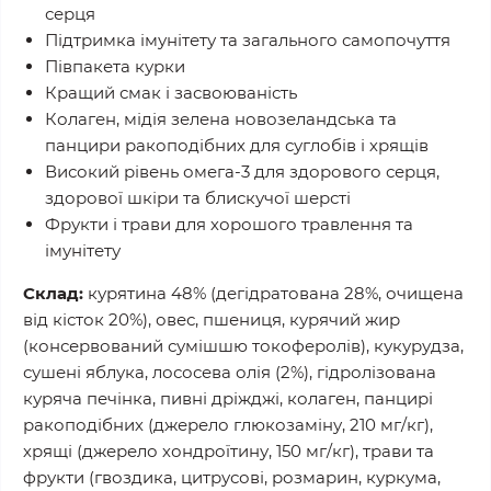
серця
Підтримка імунітету та загального самопочуття
Півпакета курки
Кращий смак і засвоюваність
Колаген, мідія зелена новозеландська та
панцири ракоподібних для суглобів і хрящів
Високий рівень омега-3 для здорового серця,
здорової шкіри та блискучої шерсті
Фрукти і трави для хорошого травлення та
імунітету
Склад:
курятина 48% (дегідратована 28%, очищена
від кісток 20%), овес, пшениця, курячий жир
(консервований сумішшю токоферолів), кукурудза,
сушені яблука, лососева олія (2%), гідролізована
куряча печінка, пивні дріжджі, колаген, панцирі
ракоподібних (джерело глюкозаміну, 210 мг/кг),
хрящі (джерело хондроїтину, 150 мг/кг), трави та
фрукти (гвоздика, цитрусові, розмарин, куркума,