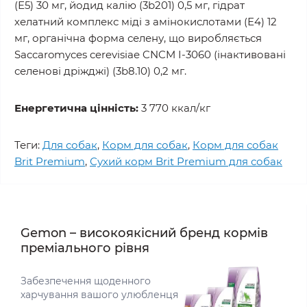
(Е5) 30 мг, йодид калію (3b201) 0,5 мг, гідрат
хелатний комплекс міді з амінокислотами (Е4) 12
мг, органічна форма селену, що виробляється
Saccaromyces cerevisiae CNCM I-3060 (інактивовані
селенові дріжджі) (3b8.10) 0,2 мг.
Енергетична цінність:
3 770 ккал/кг
Теги:
Для собак
,
Корм для собак
,
Корм для собак
Brit Premium
,
Сухий корм Brit Premium для собак
Gemon – високоякісний бренд кормів
преміального рівня
Забезпечення щоденного
харчування вашого улюбленця