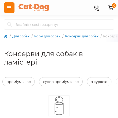
0
Для собак
Корм для собак
Консерви для собак
Консерви
Консерви для собак в
ламістері
преміум клас
супер преміум клас
з куркою