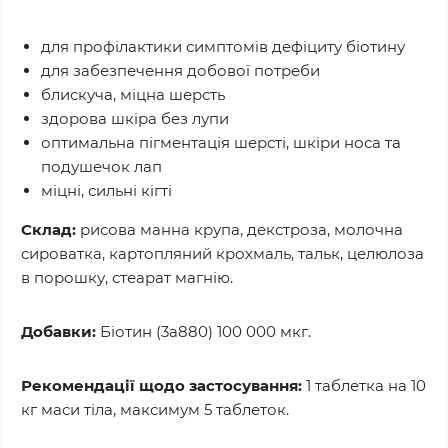
для профілактики симптомів дефіциту біотину
для забезпечення добової потреби
блискуча, міцна шерсть
здорова шкіра без лупи
оптимальна пігментація шерсті, шкіри носа та
подушечок лап
міцні, сильні кігті
Склад:
рисова манна крупа, декстроза, молочна
сироватка, картопляний крохмаль, тальк, целюлоза
в порошку, стеарат магнію.
Добавки:
Біотин (3a880) 100 000 мкг.
Рекомендації щодо застосування:
1 таблетка на 10
кг маси тіла, максимум 5 таблеток.