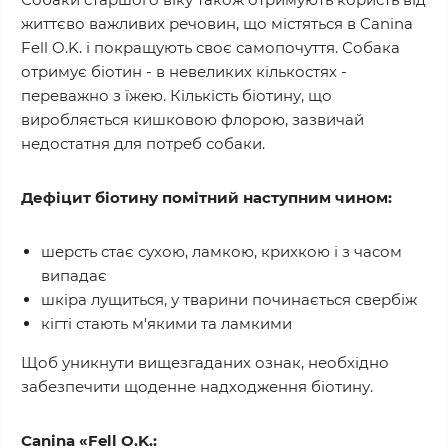
життєво важливих речовин, що містяться в Canina
Fell O.K. і покращують своє самопочуття. Собака
отримує біотин - в невеликих кількостях -
переважно з їжею. Кількість біотину, що
виробляється кишковою флорою, зазвичай
недостатня для потреб собаки.
Дефіцит біотину помітний наступним чином:
шерсть стає сухою, ламкою, крихкою і з часом
випадає
шкіра лущиться, у тварини починається свербіж
кігті стають м'якими та ламкими
Щоб уникнути вищезгаданих ознак, необхідно
забезпечити щоденне надходження біотину.
Canina «Fell O.K.: