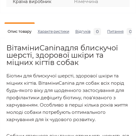
Країна виробник
Німеччина
0
0
Опис товару
Характеристики
Відгуків
Питання
ВітаміниCaninaдля блискучої
шерсті, здорової шкіри та
міцних кігтів собак
Біотин для блискучої шерсті, здорової шкіри та
міцних кігтів. ВітаміниCanina для собак всіх порід
будь-якого віку для щоденного застосування для
профілактики дефіциту біотину, пов'язаного з
харчуванням. Особливо в перші кілька років життя
молоді собаки потребують оптимального
харчування для їх чудового розвитку.
Собаки старшого віку також отримують користь від