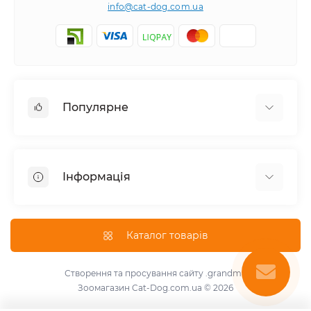
info@cat-dog.com.ua
Популярне
Корм для котів
Корм для собак
Інформація
Вологий корм для котів
Консерви для собак
Доставка і оплата
Сухий корм для собак
Про магазин
Каталог товарів
Сухий корм для котів
Повернення та обмін товарів
Консерви для котів
Умови використання
Створення та просування сайту
.grandma
Паштет для собак
Зоомагазин Cat-Dog.com.ua © 2026
Знижки для розплідників
Для котів