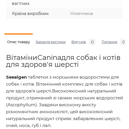
вагітних
Країна виробник
Німеччина
0
0
Опис товару
Характеристики
Відгуків
Питання
ВітаміниCaninaдля собак і котів
для здоров'я шерсті
Seealgen
таблетки з морськими водоростями для
собак і котів. Вітамінний комплекс для собак і котів
для здоров'я шерсті.Високоякісний натуральний
продукт, отриманий зі свіжих морських водоростей
(Ascophyllum). Завдяки високому вмісту
різноманітних амінокислот, цей високоякісний
натуральний продукт сприяє забарвленню шерсті,
очей, носа, губ і лап.