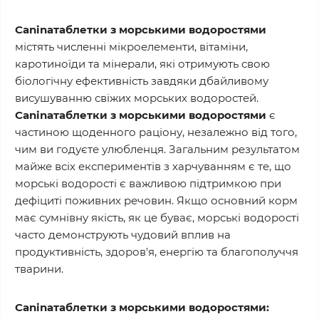
Caninaтаблетки з морськими водоростями
містять численні мікроелементи, вітаміни,
каротиноїди та мінерали, які отримують свою
біологічну ефективність завдяки дбайливому
висушуванню свіжих морських водоростей.
Caninaтаблетки з морськими водоростями
є
частиною щоденного раціону, незалежно від того,
чим ви годуєте улюбленця. Загальним результатом
майже всіх експериментів з харчуванням є те, що
морські водорості є важливою підтримкою при
дефіциті поживних речовин. Якщо основний корм
має сумнівну якість, як це буває, морські водорості
часто демонструють чудовий вплив на
продуктивність, здоров'я, енергію та благополуччя
тварини.
Caninaтаблетки з морськими водоростями: