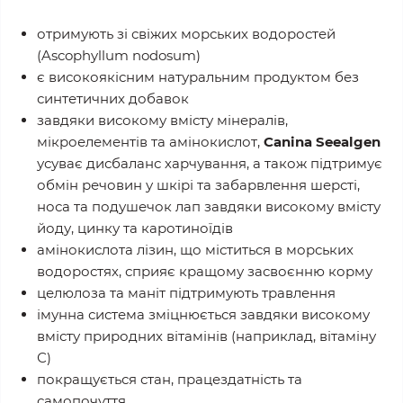
отримують зі свіжих морських водоростей
(Ascophyllum nodosum)
є високоякісним натуральним продуктом без
синтетичних добавок
завдяки високому вмісту мінералів,
мікроелементів та амінокислот,
Canina Seealgen
усуває дисбаланс харчування, а також підтримує
обмін речовин у шкірі та забарвлення шерсті,
носа та подушечок лап завдяки високому вмісту
йоду, цинку та каротиноїдів
амінокислота лізин, що міститься в морських
водоростях, сприяє кращому засвоєнню корму
целюлоза та маніт підтримують травлення
імунна система зміцнюється завдяки високому
вмісту природних вітамінів (наприклад, вітаміну
С)
покращується стан, працездатність та
самопочуття