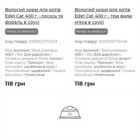
Вологий корм для котів
Вологий корм для котів
Edel Cat 400 г - лосось та
Edel Cat 400 г - три види
форель в соусі
м'яса в соусі
Немає в наявності
Немає в наявності
Код товару:
1000321/173053
Код товару:
1000319/173046
Вид:
вологий
Вага упаковки:
Вид:
вологий
Вага упаковки:
400 г
Вік:
Для дорослих
400 г
Вік:
Для дорослих
Основне джерело білка:
лосось
Основне джерело білка:
асорті
Клас корму:
Преміум
Вид
Клас корму:
Преміум
Вид
консерви:
шматочки в соусі
консерви:
шматочки в соусі
Призначення:
щоденний
Країна
Призначення:
щоденний
Країна
виробник:
Німеччина
виробник:
Німеччина
118 грн
118 грн