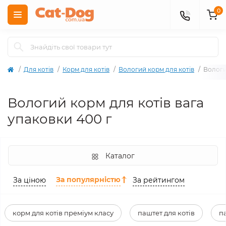
0
Для котів
Корм для котів
Вологий корм для котів
Вологи
Вологий корм для котів вага
упаковки 400 г
Каталог
За популярністю
За ціною
За рейтингом
корм для котів преміум класу
паштет для котів
па