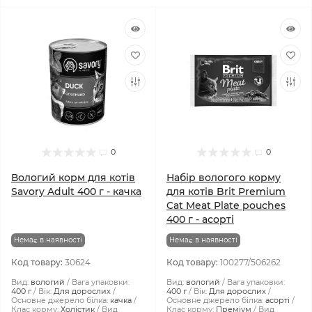
0
0
Вологий корм для котів
Набір вологого корму
Savory Adult 400 г - качка
для котів Brit Premium
Cat Meat Plate pouches
400 г - асорті
Немає в наявності
Немає в наявності
Код товару:
30624
Код товару:
100277/506262
Вид:
вологий
Вага упаковки:
Вид:
вологий
Вага упаковки:
400 г
Вік:
Для дорослих
400 г
Вік:
Для дорослих
Основне джерело білка:
качка
Основне джерело білка:
асорті
Клас корму:
Холістик
Вид
Клас корму:
Преміум
Вид