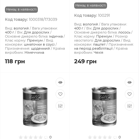
Немає в наявності
Немає в наявності
Код товару:
100291
Код товару:
1000318/173039
Вид:
вологий
Вага упаковки:
Вид:
вологий
Вага упаковки:
400 г
Вік:
Для дорослих
400 г
Вік:
Для дорослих
Основне джерело білка:
лосось
Основне джерело білка:
індичка
Клас корму:
Преміум
Розмір
Клас корму:
Преміум
Вид
хвостатого:
Для дорослих
Вид
консерви:
шматочки в соусі
консерви:
паштет
Призначення:
Призначення:
щоденний
Країна
на період реабілітації
Країна
виробник:
Німеччина
виробник:
Чехія
118 грн
249 грн
0
0