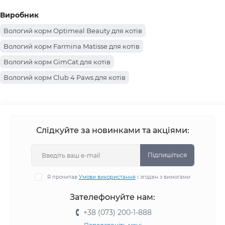
Виробник
Вологий корм Optimeal Beauty для котів
Вологий корм Farmina Matisse для котів
Вологий корм GimCat для котів
Вологий корм Club 4 Paws для котів
Вологий корм Farmina для котів
Вологий корм AnimAll для котів
Вологий корм Royal Canin для котів
Слідкуйте за новинками та акціями:
Вологий корм Purina Pro Plan для котів
Вологий корм Optimeal для котів
Підпишіться
Вологий корм Delickcious для котів
Я прочитав
Умови використання
і згоден з вимогами
Вологий корм Savory для котів
Зателефонуйте нам:
Вологий корм Simba для котів
Вологий корм BWild для котів
+38 (073) 200-1-888
Вологий корм Monge для котів