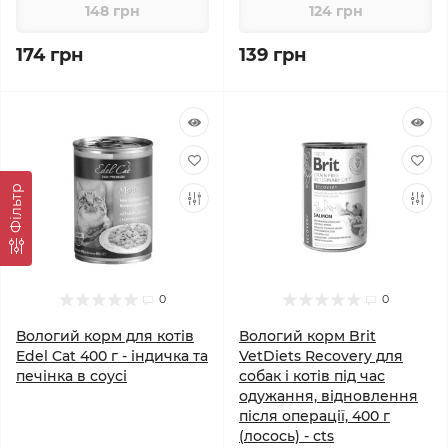
148 грн
124 грн
174 грн
139 грн
Фiльтр
0
0
Вологий корм для котів
Вологий корм Brit
Edel Cat 400 г - індичка та
VetDiets Recovery для
печінка в соусі
собак і котів під час
одужання, відновлення
після операції, 400 г
(лосось) - cts