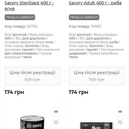
Savory Sterilized 400 г -
Savory Adult 400 г - риба
ягня
Немає в наявності
Немає в наявності
Код товару:
30730
Код товару:
30655
Вид:
вологий
Вага упаковки:
Вид:
вологий
Вага упаковки:
400 г
Вік:
Для дорослих
400 г
Вік:
Для дорослих
Основне джерело білка:
ягня
Основне джерело білка:
риба
Клас корму:
Холістик
Вид
Клас корму:
Холістик
Вид
консерви:
паштет
Призначення:
консерви:
паштет
Призначення:
для стерилізованих
Країна
щоденний
Країна виробник:
виробник:
Чехія
Чехія
Ціна після реєстрації
Ціна після реєстрації
148 грн
148 грн
174 грн
174 грн