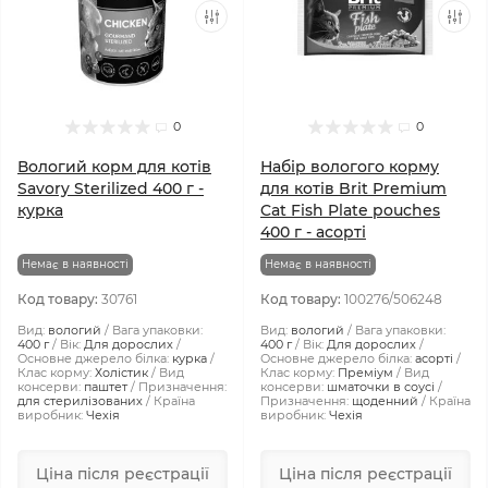
0
0
Вологий корм для котів
Набір вологого корму
Savory Sterilized 400 г -
для котів Brit Premium
курка
Cat Fish Plate pouches
400 г - асорті
Немає в наявності
Немає в наявності
Код товару:
30761
Код товару:
100276/506248
Вид:
вологий
Вага упаковки:
Вид:
вологий
Вага упаковки:
400 г
Вік:
Для дорослих
400 г
Вік:
Для дорослих
Основне джерело білка:
курка
Основне джерело білка:
асорті
Клас корму:
Холістик
Вид
Клас корму:
Преміум
Вид
консерви:
паштет
Призначення:
консерви:
шматочки в соусі
для стерилізованих
Країна
Призначення:
щоденний
Країна
виробник:
Чехія
виробник:
Чехія
Ціна після реєстрації
Ціна після реєстрації