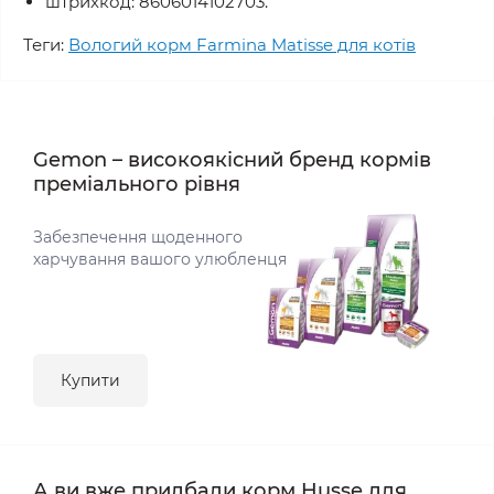
штрихкод: 8606014102703.
Теги:
Вологий корм Farmina Matisse для котів
Gemon – високоякісний бренд кормів
преміального рівня
Забезпечення щоденного
харчування вашого улюбленця
Купити
А ви вже придбали корм Husse для