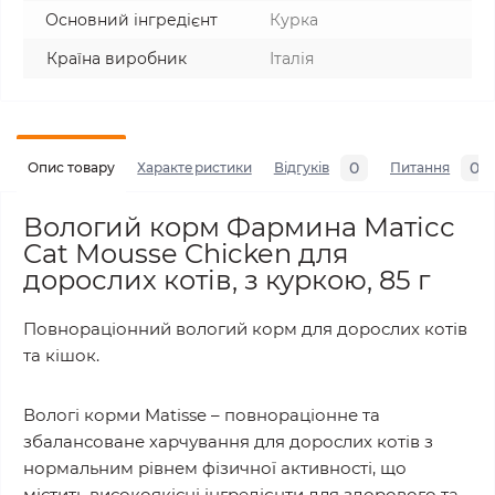
Основний інгредієнт
Курка
Країна виробник
Італія
0
0
Опис товару
Характеристики
Відгуків
Питання
Вологий корм Фармина Матісс
Cat Mousse Chicken для
дорослих котів, з куркою, 85 г
Повнораціонний вологий корм для дорослих котів
та кішок.
Вологі корми Matisse – повнораціонне та
збалансоване харчування для дорослих котів з
нормальним рівнем фізичної активності, що
містить високоякісні інгредієнти для здорового та