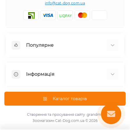
info@cat-dog.com.ua
Популярне
Корм для котів
Корм для собак
Інформація
Вологий корм для котів
Консерви для собак
Доставка і оплата
Сухий корм для собак
Про магазин
Каталог товарів
Сухий корм для котів
Повернення та обмін товарів
Консерви для котів
Умови використання
Створення та просування сайту
.grandma
Паштет для собак
Зоомагазин Cat-Dog.com.ua © 2026
Знижки для розплідників
Для котів