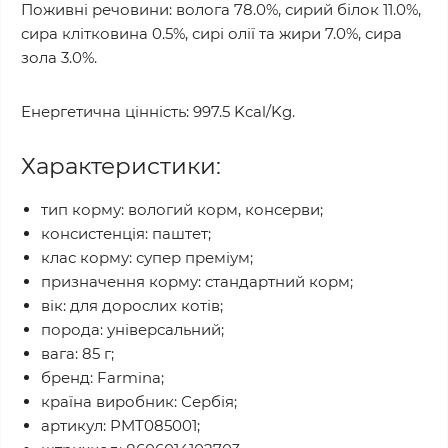
Поживні речовини: волога 78.0%, сирий білок 11.0%,
сира клітковина 0.5%, сирі олії та жири 7.0%, сира
зола 3.0%.
Енергетична цінність: 997.5 Kcal/Kg.
Характеристики:
тип корму: вологий корм, консерви;
консистенція: паштет;
клас корму: супер преміум;
призначення корму: стандартний корм;
вік: для дорослих котів;
порода: універсальний;
вага: 85 г;
бренд: Farmina;
країна виробник: Сербія;
артикул: PMT085001;