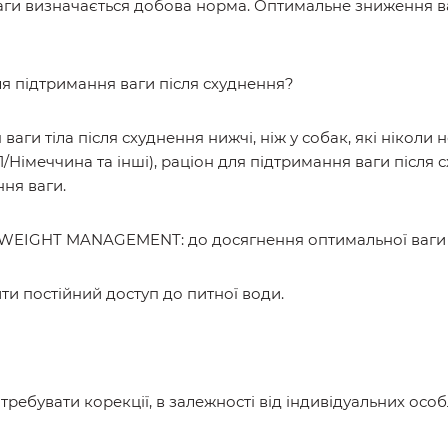
ги визначається добова норма. Оптимальне зниження ваги
ля підтримання ваги після схуднення?
аги тіла після схуднення нижчі, ніж у собак, які ніколи
011/Німеччина та інші), раціон для підтримання ваги післ
ня ваги.
 WEIGHT MANAGEMENT: до досягнення оптимальної ваги 
ити постійний доступ до питної води.
ребувати корекції, в залежності від індивідуальних осо