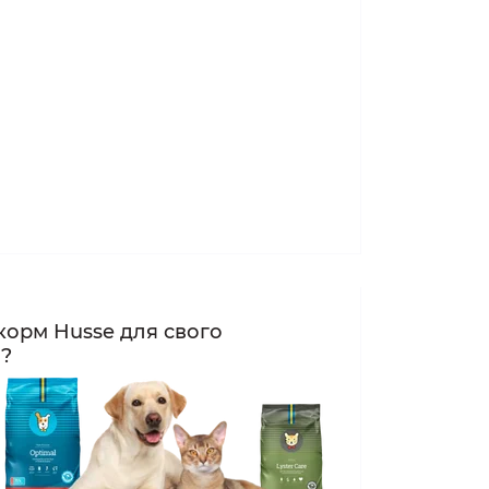
корм Husse для свого
а?