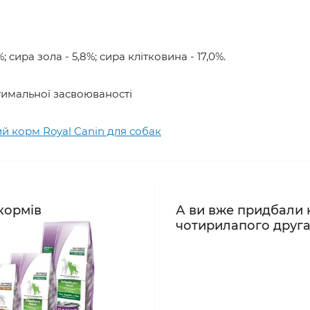
; сира зола - 5,8%; сира клітковина - 17,0%.
оптимальної засвоюваності
й корм Royal Canin для собак
кормів
А ви вже придбали 
чотирилапого друг