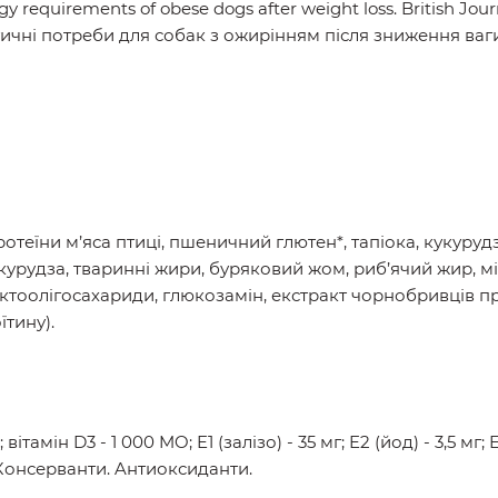
equirements of obese dogs after weight loss. British Journal
тичні потреби для собак з ожирінням після зниження ваги
отеїни м’яса птиці, пшеничний глютен*, тапіока, кукурудз
урудза, тваринні жири, буряковий жом, риб’ячий жир, м
уктоолiгосахариди, глюкозамін, екстракт чорнобривців п
тину).
ітамін D3 - 1 000 MO; E1 (залiзо) - 35 мг; E2 (йод) - 3,5 мг; E
г. Консерванти. Aнтиоксиданти.