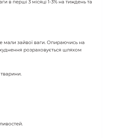
 в перші 3 місяці 1-3% на тиждень та
 не мали зайвої ваги. Опираючись на
я схуднення розраховується шляхом
тварини.
бливостей.