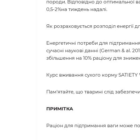
породи. Відповідно до оптимальної ва
0,5-2%на тиждень надалі.
Як розраховується розподіл енергії д
Енергетичні потреби для підтримання в
сучасні наукові данні (German & al. 2
збільшення на 10% раціону для знижен
Курс вживання сухого корму SATIETY
Пам’ятайте, що тварині слід забезпеч
ПРИМІТКА
Раціон для підтримання ваги може пот