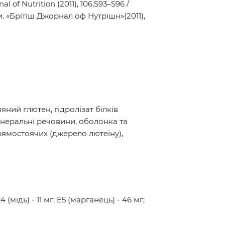
 of Nutrition (2011), 106,S93–S96 /
. «Брітіш Джорнал оф Нутрішн»(2011),
яний глютен, гідролізат білків
інеральні речовини, оболонка та
рямостоячих (джерело лютеїну),
4 (мiдь) - 11 мг; E5 (марганець) - 46 мг;