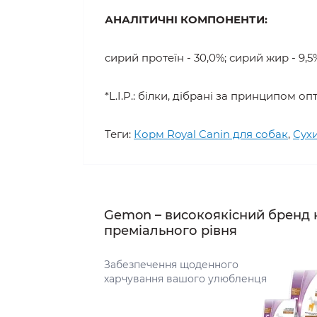
АНАЛІТИЧНІ КОМПОНЕНТИ:
сирий протеїн - 30,0%; сирий жир - 9,5%
*L.I.P.: білки, дібрані за принципом 
Теги:
Корм Royal Canin для собак
,
Сухи
Gemon – високоякісний бренд 
преміального рівня
Забезпечення щоденного
харчування вашого улюбленця