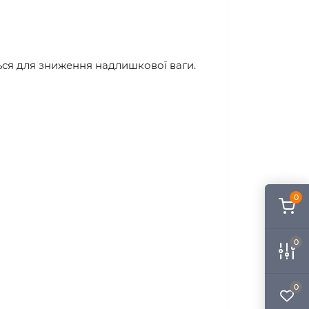
ься для зниження надлишкової ваги.
0
0
0