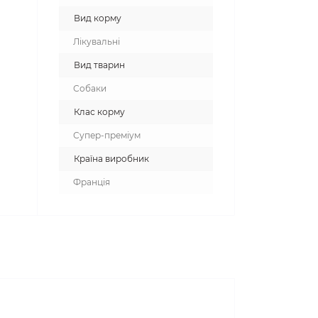
Вид корму
Лікувальні
Вид тварин
Собаки
Клас корму
Супер-преміум
Країна виробник
Франція