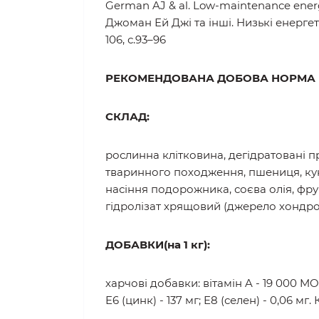
German AJ & al. Low-maintenance energy r
Джоман Ей Джі та інші. Низькі енерге
106, с.93–96
РЕКОМЕНДОВАНА ДОБОВА НОРМА
СКЛАД:
рослинна клітковина, дегідратовані пр
тваринного походження, пшениця, кук
насіння подорожника, соєва олія, фр
гідролізат хрящовий (джерело хондрої
ДОБАВКИ(на 1 кг):
харчові добавки: вітамін A - 19 000 MO; в
E6 (цинк) - 137 мг; E8 (селен) - 0,06 м