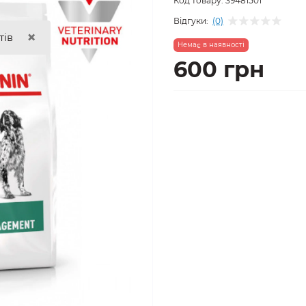
Код товару:
39481501
Відгуки:
(0)
×
тів
Немає в наявності
600 грн