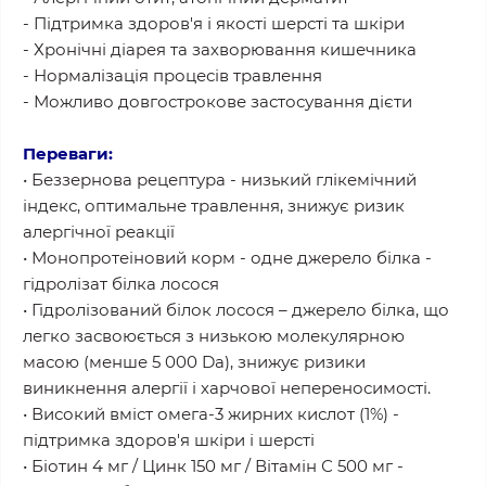
- Підтримка здоров'я і якості шерсті та шкіри
- Хронічні діарея та захворювання кишечника
- Нормалізація процесів травлення
- Можливо довгострокове застосування дієти
Переваги:
• Беззернова рецептура - низький глікемічний
індекс, оптимальне травлення, знижує ризик
алергічної реакції
• Монопротеіновий корм - одне джерело білка -
гідролізат білка лосося
• Гідролізований білок лосося – джерело білка, що
легко засвоюється з низькою молекулярною
масою (менше 5 000 Da), знижує ризики
виникнення алергії і харчової непереносимості.
• Високий вміст омега-3 жирних кислот (1%) -
підтримка здоров'я шкіри і шерсті
• Біотин 4 мг / Цинк 150 мг / Вітамін С 500 мг -