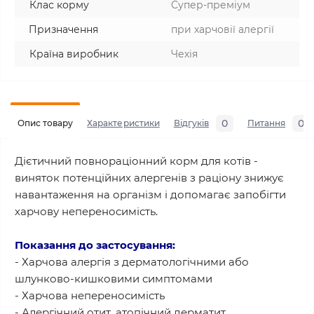
Клас корму
Супер-преміум
Призначення
при харчовії алергії
Країна виробник
Чехія
0
0
Опис товару
Характеристики
Відгуків
Питання
Дієтичний повнораціонний корм для котів -
виняток потенційних алергенів з раціону знижує
навантаження на організм і допомагає запобігти
харчову непереносимість.
Показання до застосування:
- Харчова алергія з дерматологічними або
шлунково-кишковими симптомами
- Харчова непереносимість
- Алергічний отит, атопічний дерматит