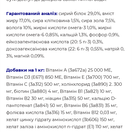
Гарантований аналіз:
сирий білок 29,0%, вміст
жиру 17,0%, сира клітковина 1,5%, сира зола 7,5%,
волога 10%, жирні кислоти омега-3 1,0%, жирні
кислоти омега-6 0,85%, кальцій 1,3%, фосфор 0,9%,
ейкозапентаєнова кислота (20: 5 n-3) 0,3%,
докозагексаїнова кислота (22: 6 n-3) 0,55%, натрій 0,
3%, магній 0,09%.
Добавки на 1 кг:
Вітамін А (3a672a) 25 000 ME,
Вітамін D3 (E671) 850 ME, Вітамін E (3a700) 700 мг,
Вітамін С (3a312) 500 мг, холінхлорид (3a890) 2. 300
мг, біотин (3a880) 4 мг, Вітамін В1 (3a821) 10 мг,
Вітамін В2 30 мг, ніацин (3a315) 50 мг, кальцію D-
пантотенат (3a841) 50 мг, Вітамін В6 (3a831) 35 мг,
фолієва кислота (3a316) 15 мг, Вітамін В12 0,03 мг,
хелат цинку гідрату амінокислот (3b606) 150 мг,
xелат заліза і амінокислот n-гідрат (E1) 110 мг, xелат