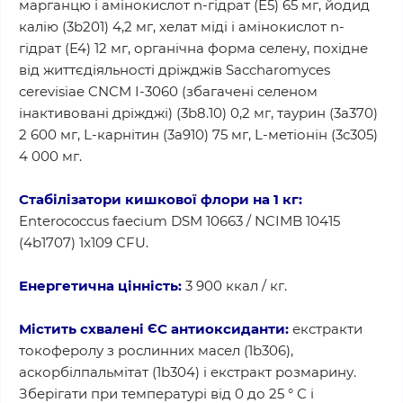
марганцю і амінокислот n-гідрат (E5) 65 мг, йодид
калію (3b201) 4,2 мг, хелат міді і амінокислот n-
гідрат (E4) 12 мг, органічна форма селену, похідне
від життєдіяльності дріжджів Saccharomyces
cerevisiae CNCM I-3060 (збагачені селеном
інактивовані дріжджі) (3b8.10) 0,2 мг, таурин (3a370)
2 600 мг, L-карнітин (3a910) 75 мг, L-метіонін (3c305)
4 000 мг.
Стабілізатори кишкової флори на 1 кг:
Enterococcus faecium DSM 10663 / NCIMB 10415
(4b1707) 1x109 CFU.
Енергетична цінність:
3 900 ккал / кг.
Містить схвалені ЄС антиоксиданти:
екстракти
токоферолу з рослинних масел (1b306),
аскорбілпальмітат (1b304) і екстракт розмарину.
Зберігати при температурі від 0 до 25 ° С і