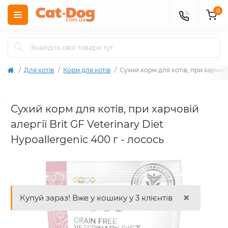
0
Для котів
Корм для котів
Сухий корм для котів, при харчовій
Сухий корм для котів, при харчовій
алергії Brit GF Veterinary Diet
Hypoallergenic 400 г - лосось
×
Купуй зараз! Вже у кошику у 3 клієнтів