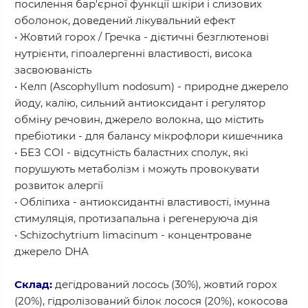
посилення бар'єрної функції шкіри і слизових
оболонок, доведений лікувальний ефект
• Жовтий горох / Гречка - дієтичні безглютенові
нутрієнти, гіпоалергенні властивості, висока
засвоюваність
• Келп (Ascophyllum nodosum) - природне джерело
йоду, калію, сильний антиоксидант і регулятор
обміну речовин, джерело волокна, що містить
пребіотики - для балансу мікрофлори кишечника
• БЕЗ СОІ - відсутність баластних сполук, які
порушують метаболізм і можуть провокувати
розвиток алергії
• Обліпиха - антиоксидантні властивості, імунна
стимуляція, протизапальна і регенеруюча дія
• Schizochytrium limacinum - концентроване
джерело DHA
Склад:
дегідрований лосось (30%), жовтий горох
(20%), гідролізований білок лосося (20%), кокосова