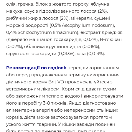
олія, гречка, білок з жовтого гороху, яблучна
макуха, соус з гідролізованного лосося (2%),
риб'ячий жир з лосося (2%), мінерали, сушені
морські водорості (0,5% Ascophyllum nodosum),
0,4% Schizochytrium limacinum), екстракт дріжджів
(джерело маннанолігосахаридів, 0,02%), B-глюкан
(0,02%), обліпиха крушиновидна (0,015%),
фруктоолігосахариди (0,013%), юка (0,013%).
Рекомендації по годівлі:
перед використанням
або перед продовженням терміну використання
дієтичного корму Brit VD проконсультуйтеся з
ветеринарним лікарем. Корм слід давати сухим
або зволоженим теплою водою і використовувати
його в перебігу 3-8 тижнів. Якщо діагностовано
аліментарна алергія або непереносимість інших
кормів, дієта може застосовуватися протягом
усього життя тварини. У кішки завжди повинен
бути доступ до джерела свіжої питної води.