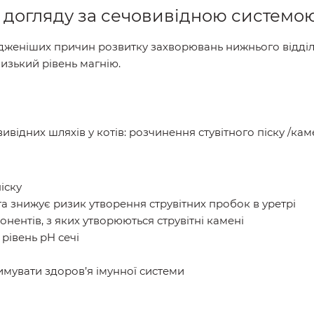
ля догляду за сечовивідною системо
юдженіших причин розвитку захворювань нижнього відділу
низький рівень магнію.
ідних шляхів у котів: розчинення стувітного піску /камен
іску
та знижує ризик утворення струвітних пробок в уретрі
онентів, з яких утворюються струвітні камені
рівень pH сечі
мувати здоров’я імунної системи