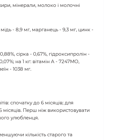
жири, мінерали, молоко і молочні
мідь - 8,9 мг, марганець - 9,3 мг, цинк -
 0,88%, сірка - 0,67%, гідроксипролін -
0,07%; на 1 кг: вітамін A - 7247МО,
еїн - 1038 мг.
ів: спочатку до 6 місяців; для
 6 місяців. Перш ніж використовувати
шого улюбленця.
еншуючи кількість старого та