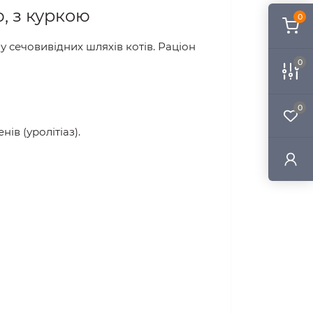
ю, з куркою
0
 сечовивідних шляхів котів. Раціон
0
0
ів (уролітіаз).