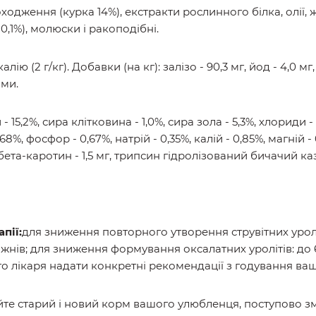
ходження (курка 14%), екстракти рослинного білка, олії, 
0,1%), молюски і ракоподібні.
ю (2 г/кг). Добавки (на кг): залізо - 90,3 мг, йод - 4,0 мг, 
ами.
 - 15,2%, сира клітковина - 1,0%, сира зола - 5,3%, хлориди -
68%, фосфор - 0,67%, натрій - 0,35%, калій - 0,85%, магній - 
 бета-каротин - 1,5 мг, трипсин гідролізований бичачий каз
пії:
для зниження повторного утворення струвітних уроліт
тижнів; для зниження формування оксалатних уролітів: до
о лікаря надати конкретні рекомендації з годування ва
те старий і новий корм вашого улюбленця, поступово зм