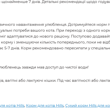
м щонайменше 7 днів. Детальні рекомендації щодо годува
ізичного навантаження улюбленця. Дотримуйтеся норм го
ідуальні потреби вашого кота. При переході з одного к
зміг адаптуватися до нового раціону. Поступово додава
корму і зменшуючи кількість попереднього, поки не від
ає 5-7 днів. Корм рекомендовано пересипати у спеціаль
улюбленець завжди мав доступ до чистої води!
в, вагітні або лактуючі кішки. Під час вагітності або ла
я котів Hills
,
Корм для котів Hills
,
Сухий корм Hills для ко