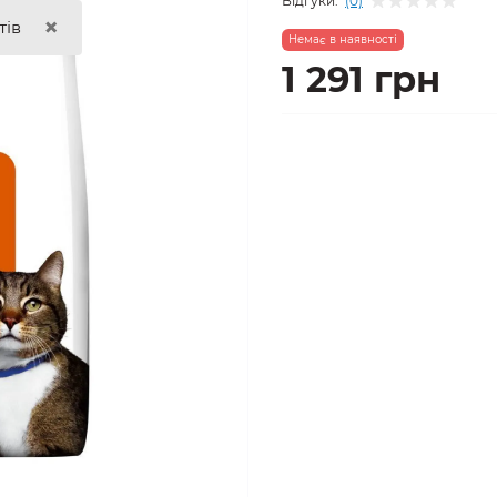
Відгуки:
(0)
×
тів
Немає в наявності
1 291 грн