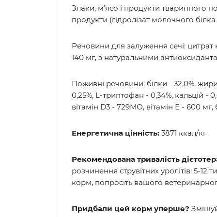
Злаки, м’ясо і продукти тваринного по
продукти (гідролізат молочного білка 
Речовини для залуження сечі: цитрат калі
140 мг, з натуральними антиоксидант
Поживні речовини:
білки - 32,0%, жири
0,25%, L-триптофан - 0,34%, кальцій - 0,
вітамін D3 - 729МО, вітамін Е - 600 мг,
Енергетична цінність:
3871 ккал/кг
Рекомендована тривалість дієтотера
розчинення струвітних уролітів: 5-12 
корм, попросіть вашого ветеринарног
Придбали цей корм уперше?
Змішуй