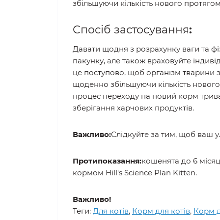
збільшуючи кількість нового протяго
Спосіб застосування
:
Давати щодня з розрахунку ваги та ф
пакунку, але також враховуйте індив
це поступово, щоб організм тварини 
щоденно збільшуючи кількість нового 
процес переходу на новий корм трив
зберігання харчових продуктів.
Важливо:
Слідкуйте за тим, щоб ваш 
Протипоказання:
кошенята до 6 місяці
кормом Hill's Science Plan Kitten.
Важливо!
Теги:
Для котів
,
Корм для котів
,
Корм дл