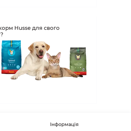
корм Husse для свого
а?
Інформація