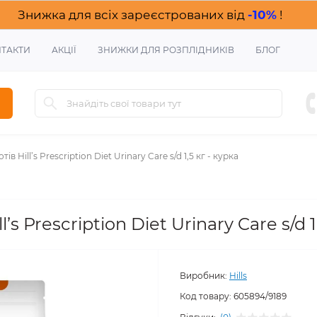
Знижка для всіх зареєстрованих від
-10%
!
ТАКТИ
АКЦІЇ
ЗНИЖКИ ДЛЯ РОЗПЛІДНИКІВ
БЛОГ
в Hill’s Prescription Diet Urinary Care s/d 1,5 кг - курка
s Prescription Diet Urinary Care s/d 1
Виробник:
Hills
Код товару:
605894/9189