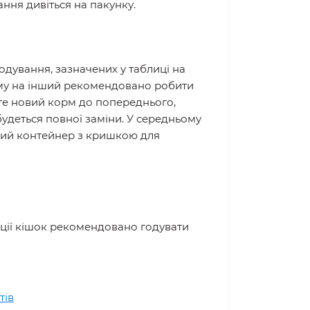
ння дивіться на пакунку.
дування, зазначених у таблиці на
орму на інший рекомендовано робити
йте новий корм до попереднього,
будеться повної заміни. У середньому
ний контейнер з кришкою для
ктації кішок рекомендовано годувати
тів