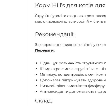
Корм Hill’s для котів д
Струвітні уроліти є одною з розповс
має окислюючі властивості й містить 
Рекомендації:
Захворювання нижнього відділу сечовив
Переваги:
Підвищує розчинність струвітного п
Швидко розчиняє струвітні камені 
Мінімізує концентрацію в сечі комп
Допомагає підтримувати здоровий 
Низький рівень магнію та фосфору
Антиоксиданти допомагають підтри
Склад: