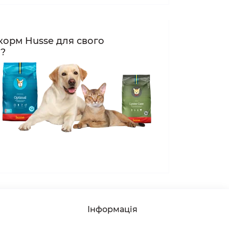
корм Husse для свого
а?
Інформація