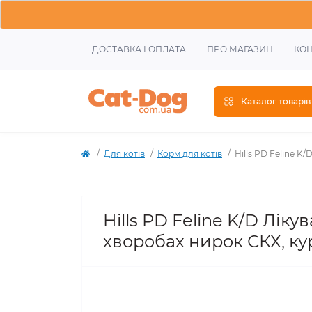
ДОСТАВКА І ОПЛАТА
ПРО МАГАЗИН
КОН
Каталог товарів
Для котів
Корм для котів
Hills PD Feline K
Hills PD Feline K/D Лі
хворобах нирок СКХ, кур