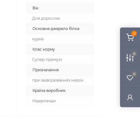
Вік
Для дорослих
Основне джерело білка
0
курка
Клас корму
0
Супер-преміум
Призначення
0
при захворюваннях нирок
Країна виробник
Нідерланди