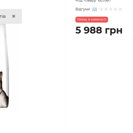
Код товару:
605987
Відгуки:
(0)
×
тів
Немає в наявності
5 988 грн