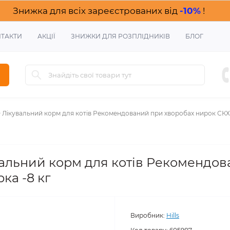
Знижка для всіх зареєстрованих від
-10%
!
ТАКТИ
АКЦІЇ
ЗНИЖКИ ДЛЯ РОЗПЛІДНИКІВ
БЛОГ
/D Лікувальний корм для котів Рекомендований при хворобах нирок СКХ,
кувальний корм для котів Рекомендо
ка -8 кг
Виробник:
Hills