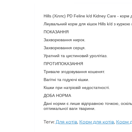
Hills (Хіллс) PD Feline k/d Kidney Care - кор
Лікувальний корм для кішок Hills k/d з курко
ПОКАЗАННЯ
Захворювання нирок.
Захворювання серця.
Уратний та цистиновий уролітіаз.
ПРОТИПОКАЗАННЯ
Тривале згодовування кошенят.
Вагітні та годуючі кішки.
Кішки при натрієвій недостатності.
ДОБА НОРМА
Дані норми є лише відправною точкою, оскіль
оптимальної ваги тварини.
Теги:
Для котів
,
Корм для котів
,
Корм дл