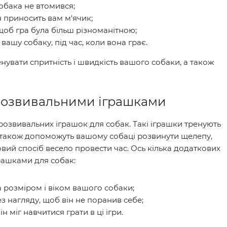
собака не втомився;
н приносить вам м'ячик;
щоб гра була більш різноманітною;
вашу собаку, під час, коли вона грає.
енувати спритність і швидкість вашого собаки, а також
розвивальними іграшками
розвивальних іграшок для собак. Такі іграшки тренують
а також допоможуть вашому собаці розвинути щелепу,
удовий спосіб весело провести час. Ось кілька додаткових
рашками для собак:
а розміром і віком вашого собаки;
з нагляду, щоб він не поранив себе;
н міг навчитися грати в ці ігри.