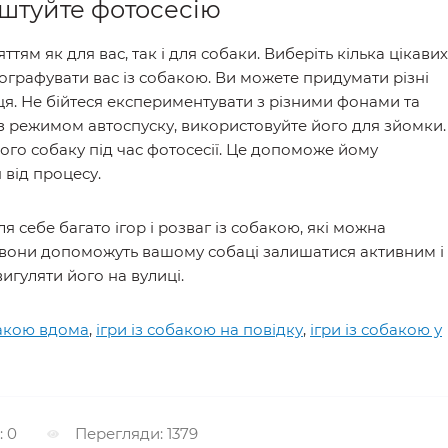
штуйте фотосесію
тям як для вас, так і для собаки. Виберіть кілька цікавих
тографувати вас із собакою. Ви можете придумати різні
нця. Не бійтеся експериментувати з різними фонами та
 з режимом автоспуску, використовуйте його для зйомки.
вого собаку під час фотосесії. Це допоможе йому
 від процесу.
 себе багато ігор і розваг із собакою, які можна
 вони допоможуть вашому собаці залишатися активним і
игуляти його на вулиці.
бакою вдома
,
ігри із собакою на повідку
,
ігри із собакою у
: 0
Перегляди: 1379