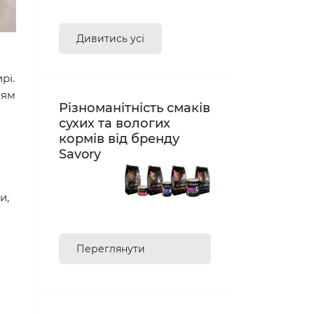
Дивитись усі
рі.
ням
Різноманітність смаків
сухих та вологих
кормів від бренду
Savory
и,
Переглянути
асортимент