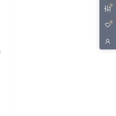
0
0
;