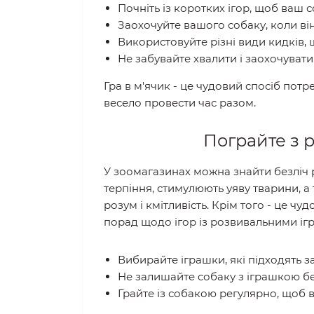
Почніть із коротких ігор, щоб ваш 
Заохочуйте вашого собаку, коли ві
Використовуйте різні види кидків, 
Не забувайте хвалити і заохочувати 
Гра в м'ячик - це чудовий спосіб потр
весело провести час разом.
Пограйте з 
У зоомагазинах можна знайти безліч 
терпіння, стимулюють уяву тварини, 
розум і кмітливість. Крім того - це ч
порад щодо ігор із розвивальними іг
Вибирайте іграшки, які підходять з
Не залишайте собаку з іграшкою бе
Грайте із собакою регулярно, щоб ві