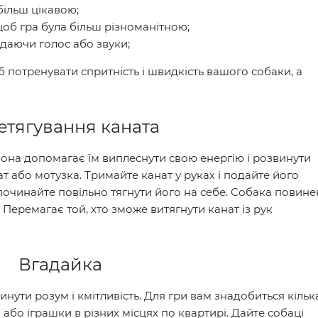
більш цікавою;
об гра була більш різноманітною;
даючи голос або звуки;
б потренувати спритність і швидкість вашого собаки, а
етягування каната
Вона допомагає їм виплеснути свою енергію і розвинути
т або мотузка. Тримайте канат у руках і подайте його
починайте повільно тягнути його на себе. Собака повине
 Перемагає той, хто зможе витягнути канат із рук
Вгадайка
ути розум і кмітливість. Для гри вам знадобиться кільк
або іграшки в різних місцях по квартирі. Дайте собаці