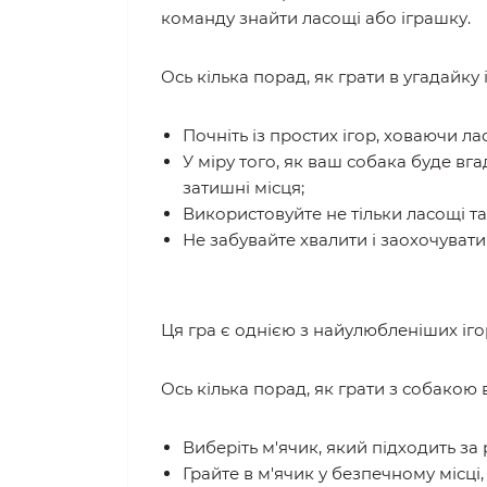
команду знайти ласощі або іграшку.
Ось кілька порад, як грати в угадайку 
Почніть із простих ігор, ховаючи ла
У міру того, як ваш собака буде вг
затишні місця;
Використовуйте не тільки ласощі та
Не забувайте хвалити і заохочувати
Ця гра є однією з найулюбленіших іго
Ось кілька порад, як грати з собакою в
Виберіть м'ячик, який підходить за
Грайте в м'ячик у безпечному місці