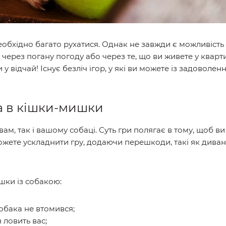
необхідно багато рухатися. Однак не завжди є можливість
 через погану погоду або через те, що ви живете у кварти
у відчай! Існує безліч ігор, у які ви можете із задоволен
а в кішки-мишки
вам, так і вашому собаці. Суть гри полягає в тому, щоб ви
можете ускладнити гру, додаючи перешкоди, такі як диван
ишки із собакою:
собака не втомився;
 ловить вас;