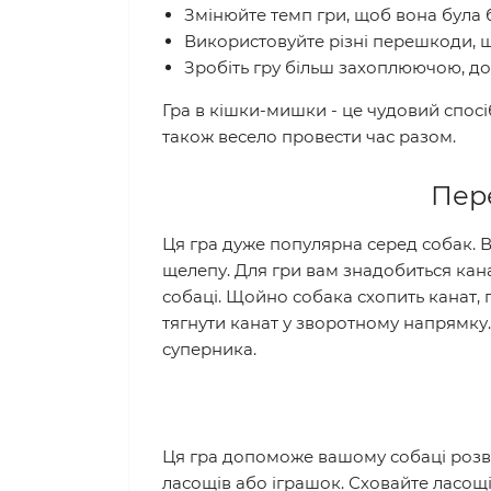
Змінюйте темп гри, щоб вона була 
Використовуйте різні перешкоди, щ
Зробіть гру більш захоплюючою, до
Гра в кішки-мишки - це чудовий спосі
також весело провести час разом.
Пер
Ця гра дуже популярна серед собак. 
щелепу. Для гри вам знадобиться кана
собаці. Щойно собака схопить канат, 
тягнути канат у зворотному напрямку.
суперника.
Ця гра допоможе вашому собаці розвин
ласощів або іграшок. Сховайте ласощі 