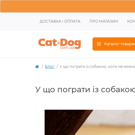
ДОСТАВКА І ОПЛАТА
ПРО МАГАЗИН
КОН
Каталог товарів
Блог
У що пограти із собакою, коли не можн
У що пограти із собако