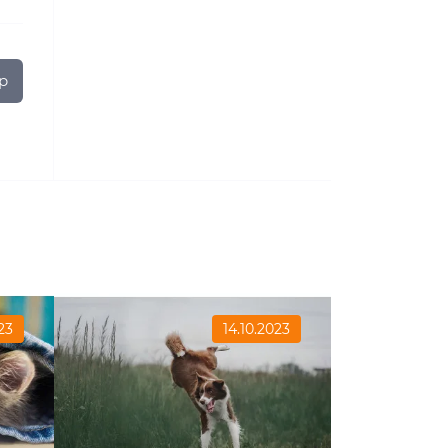
р
23
14.10.2023