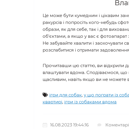
Вла
Це може бути кумедним і цікавим занят
ракурсів і попросіть кого-небудь сфо
образи, як для себе, так і для вихова
об'єктами, а якщо у вас є фотоапарат
Не забувайте хвалити і заохочувати с
розслабитися і отримати задоволення
Прочитавши цю статтю, ви відкрили для
влаштувати вдома. Сподіваємося, що
щасливим, навіть якщо ви не можете в
ігри для собак
,
у що пограти із со
квартирі
,
ігри із собаками вдома
16.08.2023 19:44:16
Коментарі