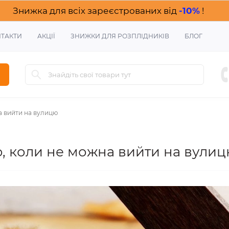
Знижка для всіх зареєстрованих від
-10%
!
ТАКТИ
АКЦІЇ
ЗНИЖКИ ДЛЯ РОЗПЛІДНИКІВ
БЛОГ
а вийти на вулицю
ю, коли не можна вийти на вули